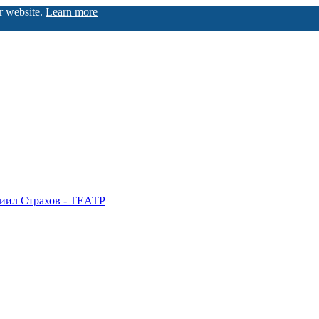
ur website.
Learn more
иил Страхов - ТЕАТР