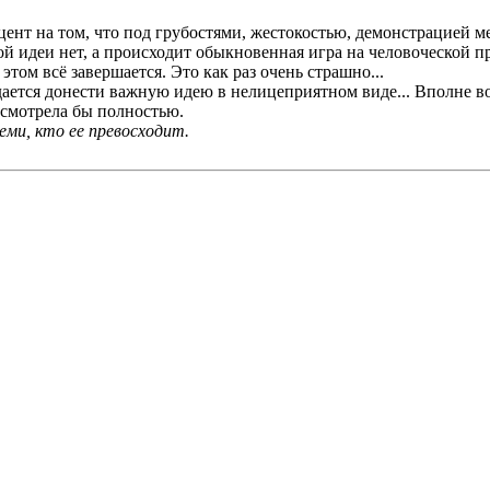
ент на том, что под грубостями, жестокостью, демонстрацией ме
й идеи нет, а происходит обыкновенная игра на человоческой пр
этом всё завершается. Это как раз очень страшно...
удается донести важную идею в нелицеприятном виде... Вполне 
осмотрела бы полностью.
ми, кто ее превосходит.