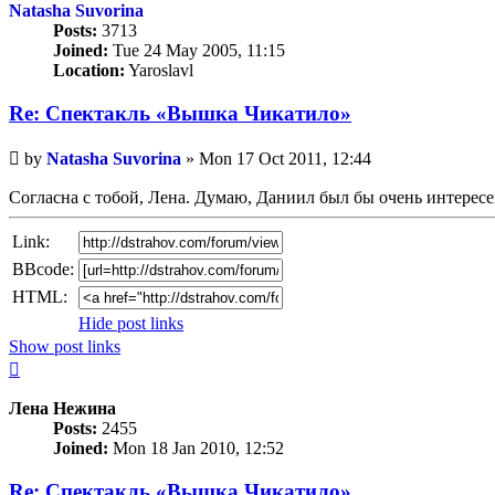
Natasha Suvorina
Posts:
3713
Joined:
Tue 24 May 2005, 11:15
Location:
Yaroslavl
Re: Спектакль «Вышка Чикатило»
Unread
by
Natasha Suvorina
»
Mon 17 Oct 2011, 12:44
post
Согласна с тобой, Лена. Думаю, Даниил был бы очень интерес
Link:
BBcode:
HTML:
Hide post links
Show post links
Top
Лена Нежина
Posts:
2455
Joined:
Mon 18 Jan 2010, 12:52
Re: Спектакль «Вышка Чикатило»