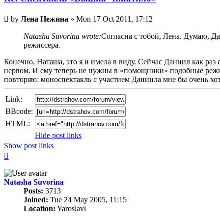
Unread
by
Лена Нежина
»
Mon 17 Oct 2011, 17:12
post
Natasha Suvorina wrote:
Согласна с тобой, Лена. Думаю, Д
режиссера.
Конечно, Наташа, это я и имела в виду. Сейчас Даниил как раз
нервом. И ему теперь не нужны в «помощники» подобные режисс
повторяю: моноспектакль с участием Даниила мне бы очень хот
Link:
BBcode:
HTML:
Hide post links
Show post links
Top
Natasha Suvorina
Posts:
3713
Joined:
Tue 24 May 2005, 11:15
Location:
Yaroslavl