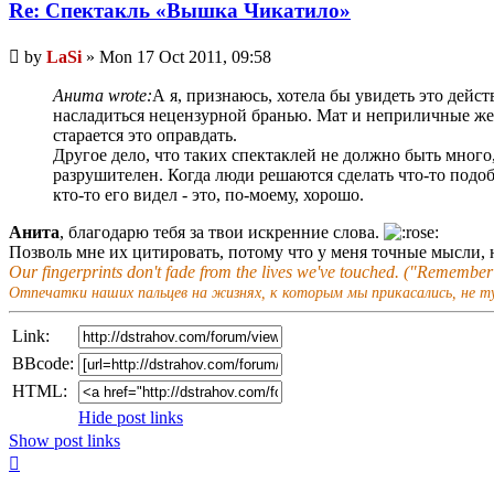
Re: Спектакль «Вышка Чикатило»
Unread
by
LaSi
»
Mon 17 Oct 2011, 09:58
post
Анита wrote:
А я, признаюсь, хотела бы увидеть это дейст
насладиться нецензурной бранью. Мат и неприличные жест
старается это оправдать.
Другое дело, что таких спектаклей не должно быть много,
разрушителен. Когда люди решаются сделать что-то подоб
кто-то его видел - это, по-моему, хорошо.
Анита
, благодарю тебя за твои искренние слова.
Позволь мне их цитировать, потому что у меня точные мысли, 
Our fingerprints don't fade from the lives we've touched. ("Remembe
Отпечатки наших пальцев на жизнях, к которым мы прикасались, не т
Link:
BBcode:
HTML:
Hide post links
Show post links
Top