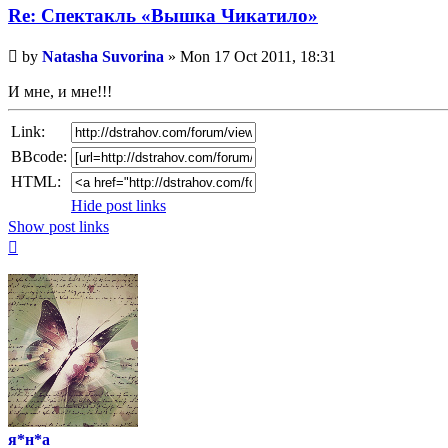
Re: Спектакль «Вышка Чикатило»
Unread
by
Natasha Suvorina
»
Mon 17 Oct 2011, 18:31
post
И мне, и мне!!!
Link:
BBcode:
HTML:
Hide post links
Show post links
Top
я*н*а