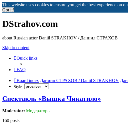
This website uses cookies to ensure you get the best experience on o
Got it!
DStrahov.com
about Russian actor Daniil STRAKHOV / Даниил СТРАХОВ
Skip to content
Quick links
FAQ
Board index
Даниил СТРАХОВ / Daniil STRAKHOV
Дан
Style:
Спектакль «Вышка Чикатило»
Moderator:
Модераторы
160 posts