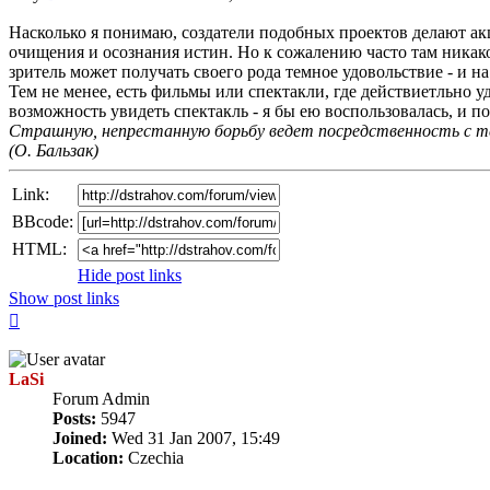
post
Насколько я понимаю, создатели подобных проектов делают акц
очищения и осознания истин. Но к сожалению часто там никако
зритель может получать своего рода темное удовольствие - и на 
Тем не менее, есть фильмы или спектакли, где действиетльно 
возможность увидеть спектакль - я бы ею воспользовалась, и п
Страшную, непрестанную борьбу ведет посредствен­ность с те
(О. Бальзак)
Link:
BBcode:
HTML:
Hide post links
Show post links
Top
LaSi
Forum Admin
Posts:
5947
Joined:
Wed 31 Jan 2007, 15:49
Location:
Czechia