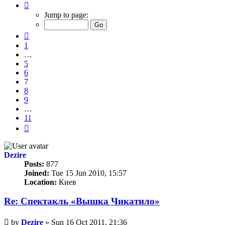
Page
7
Jump to page:
of
11
Previous
1
…
5
6
7
8
9
…
11
Next
Dezire
Posts:
877
Joined:
Tue 15 Jun 2010, 15:57
Location:
Киев
Re: Спектакль «Вышка Чикатило»
Unread
by
Dezire
»
Sun 16 Oct 2011, 21:36