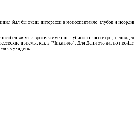
аниил был бы очень интересен в моноспектакле, глубок и неор
 способен «взять» зрителя именно глубиной своей игры, неподде
ерские приемы, как в "Чикатило". Для Дани это давно пройденн
елось увидеть.