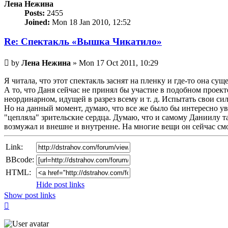
Лена Нежина
Posts:
2455
Joined:
Mon 18 Jan 2010, 12:52
Re: Спектакль «Вышка Чикатило»
Unread
by
Лена Нежина
»
Mon 17 Oct 2011, 10:29
post
Я читала, что этот спектакль заснят на пленку и где-то она суще
А то, что Даня сейчас не принял бы участие в подобном проекте
неординарном, идущей в разрез всему и т. д. Испытать свои си
Но на данный момент, думаю, что все же было бы интересно у
"цепляла" зрительские сердца. Думаю, что и самому Даниилу т
возмужал и внешне и внутренне. На многие вещи он сейчас смо
Link:
BBcode:
HTML:
Hide post links
Show post links
Top