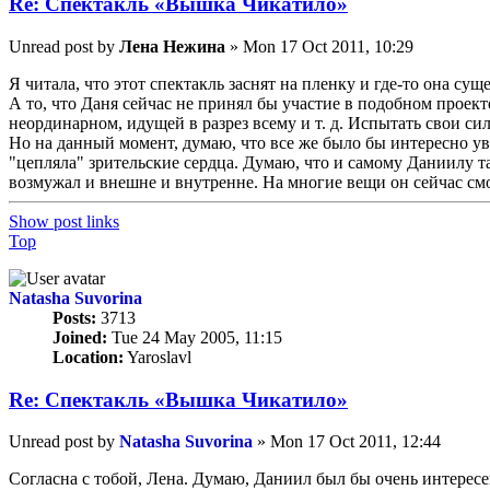
Re: Спектакль «Вышка Чикатило»
Unread post
by
Лена Нежина
»
Mon 17 Oct 2011, 10:29
Я читала, что этот спектакль заснят на пленку и где-то она суще
А то, что Даня сейчас не принял бы участие в подобном проекте
неординарном, идущей в разрез всему и т. д. Испытать свои си
Но на данный момент, думаю, что все же было бы интересно у
"цепляла" зрительские сердца. Думаю, что и самому Даниилу т
возмужал и внешне и внутренне. На многие вещи он сейчас смо
Show post links
Top
Natasha Suvorina
Posts:
3713
Joined:
Tue 24 May 2005, 11:15
Location:
Yaroslavl
Re: Спектакль «Вышка Чикатило»
Unread post
by
Natasha Suvorina
»
Mon 17 Oct 2011, 12:44
Согласна с тобой, Лена. Думаю, Даниил был бы очень интерес