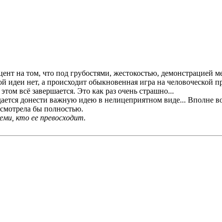
ент на том, что под грубостями, жестокостью, демонстрацией ме
й идеи нет, а происходит обыкновенная игра на человоческой пр
этом всё завершается. Это как раз очень страшно...
удается донести важную идею в нелицеприятном виде... Вполне 
осмотрела бы полностью.
ми, кто ее превосходит.