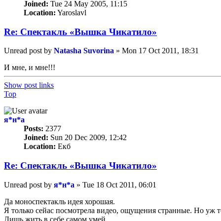
Joined:
Tue 24 May 2005, 11:15
Location:
Yaroslavl
Re: Спектакль «Вышка Чикатило»
Unread post
by
Natasha Suvorina
»
Mon 17 Oct 2011, 18:31
И мне, и мне!!!
Show post links
Top
я*н*а
Posts:
2377
Joined:
Sun 20 Dec 2009, 12:42
Location:
Екб
Re: Спектакль «Вышка Чикатило»
Unread post
by
я*н*а
»
Tue 18 Oct 2011, 06:01
Да моноспектакль идея хорошая.
Я только сейас посмотрела видео, ощущения странные. Но уж то
Лишь жить в себе самом умей