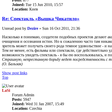
Posts:
877
Joined:
Tue 15 Jun 2010, 15:57
Location:
Киев
Re: Спектакль «Вышка Чикатило»
Unread post
by
Dezire
»
Sun 16 Oct 2011, 21:36
Насколько я понимаю, создатели подобных проектов делают акц
очищения и осознания истин. Но к сожалению часто там никако
зритель может получать своего рода темное удовольствие - и на 
Тем не менее, есть фильмы или спектакли, где действиетльно 
возможность увидеть спектакль - я бы ею воспользовалась, и п
Страшную, непрестанную борьбу ведет посредствен­ность с те
(О. Бальзак)
Show post links
Top
LaSi
Forum Admin
Posts:
5947
Joined:
Wed 31 Jan 2007, 15:49
Location:
Czechia