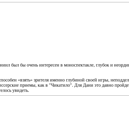
аниил был бы очень интересен в моноспектакле, глубок и неор
 способен «взять» зрителя именно глубиной своей игры, неподде
ерские приемы, как в "Чикатило". Для Дани это давно пройденн
елось увидеть.