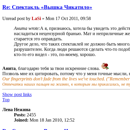
Re: Спектакль «Вышка Чикатило»
Unread post
by
LaSi
»
Mon 17 Oct 2011, 09:58
Анита wrote:
А я, признаюсь, хотела бы увидеть это дейст
насладиться нецензурной бранью. Мат и неприличные жест
старается это оправдать.
Другое дело, что таких спектаклей не должно быть много,
разрушителен. Когда люди решаются сделать что-то подоб
кто-то его видел - это, по-моему, хорошо.
Анита
, благодарю тебя за твои искренние слова.
Позволь мне их цитировать, потому что у меня точные мысли, 
Our fingerprints don't fade from the lives we've touched. ("Remembe
Отпечатки наших пальцев на жизнях, к которым мы прикасались, не т
Show post links
Top
Лена Нежина
Posts:
2455
Joined:
Mon 18 Jan 2010, 12:52