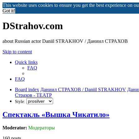
This website uses cookies to ensure you get the best experience on o
Got it!
DStrahov.com
about Russian actor Daniil STRAKHOV / Даниил СТРАХОВ
Skip to content
Quick links
FAQ
FAQ
Board index
Даниил СТРАХОВ / Daniil STRAKHOV
Дани
Страхов - ТЕАТР
Style:
Спектакль «Вышка Чикатило»
Moderator:
Модераторы
160 posts