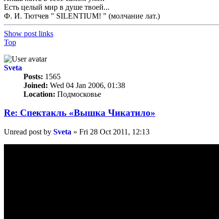
Есть целый мир в душе твоей...
Ф. И. Тютчев " SILENTIUM! " (молчание лат.)
Show post links
Top
Sveta
Posts:
1565
Joined:
Wed 04 Jan 2006, 01:38
Location:
Подмосковье
Re: Спектакль «Вышка Чикатило»
Unread post
by
Sveta
»
Fri 28 Oct 2011, 12:13