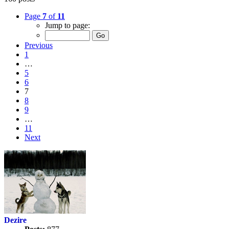
Page
7
of
11
Jump to page:
Previous
1
…
5
6
7
8
9
…
11
Next
Dezire