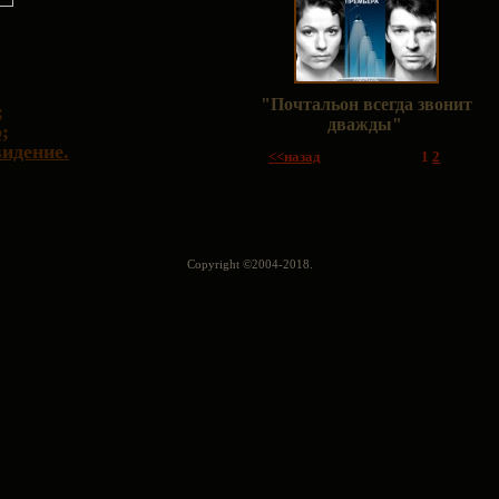
"
Почтальон всегда звонит
;
дважды
"
;
идение.
<<назад
1
2
Copyright ©2004-2018.