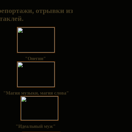
 репортажи, отрывки из
таклей
.
"
Онегин
"
"
Магия музыки, магия слова
"
"Идеальный муж"