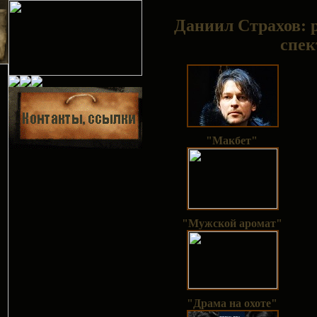
Даниил Страхов
:
спек
"Макбет"
"Мужской аромат"
"Драма на охоте"