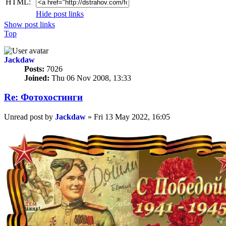
HTML:
Hide post links
Show post links
Top
Jackdaw
Posts:
7026
Joined:
Thu 06 Nov 2008, 13:33
Re: Фотохостинги
Unread post
by
Jackdaw
»
Fri 13 May 2022, 16:05