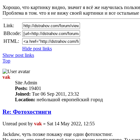
Хорошо, что картинку видно, значит я всё же научилась польз
Проблема в том. что я не вижу своей картинки и все остальные
Link:
BBcode:
HTML:
Hide post links
Show post links
Top
vak
Site Admin
Posts:
19401
Joined:
Tue 06 Sep 2011, 23:32
Location:
небольшой европейский город
Re: Фотохостинги
Unread post
by
vak
»
Sat 14 May 2022, 12:55
Jackdaw, чуть позже покажу еще один фотохостинг.
Но думаю, что проблема всё-таки на твоем компьютере. Ты каким