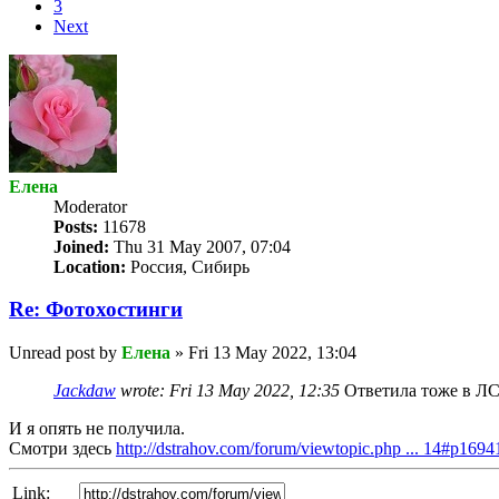
3
Next
Елена
Мoderator
Posts:
11678
Joined:
Thu 31 May 2007, 07:04
Location:
Россия, Сибирь
Re: Фотохостинги
Unread post
by
Елена
»
Fri 13 May 2022, 13:04
Jackdaw
wrote:
Fri 13 May 2022, 12:35
Ответила тоже в ЛС
И я опять не получила.
Смотри здесь
http://dstrahov.com/forum/viewtopic.php ... 14#p1694
Link: