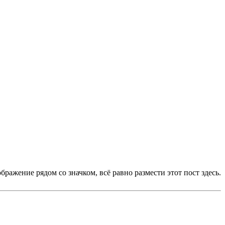
бражение рядом со значком, всё равно размести этот пост здесь.