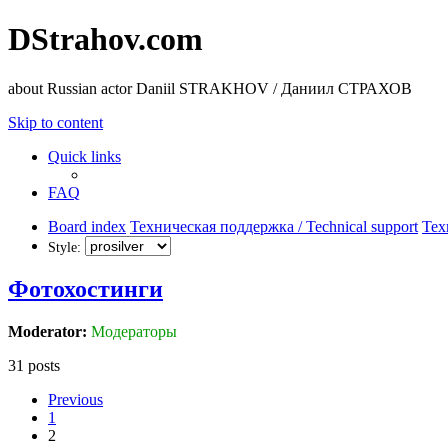
DStrahov.com
about Russian actor Daniil STRAKHOV / Даниил СТРАХОВ
Skip to content
Quick links
FAQ
Board index
Техническая поддержка / Technical support
Тех
Style:
Фотохостинги
Moderator:
Модераторы
31 posts
Previous
1
2