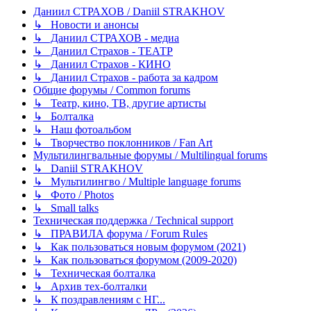
Даниил СТРАХОВ / Daniil STRAKHOV
↳ Новости и анонсы
↳ Даниил СТРАХОВ - медиа
↳ Даниил Страхов - ТЕАТР
↳ Даниил Страхов - КИНО
↳ Даниил Страхов - работа за кадром
Общие форумы / Common forums
↳ Театр, кино, ТВ, другие артисты
↳ Болталка
↳ Наш фотоальбом
↳ Творчество поклонников / Fan Art
Мультилингвальные форумы / Multilingual forums
↳ Daniil STRAKHOV
↳ Мультилингво / Multiple language forums
↳ Фото / Photos
↳ Small talks
Техническая поддержка / Technical support
↳ ПРАВИЛА форума / Forum Rules
↳ Как пользоваться новым форумом (2021)
↳ Как пользоваться форумом (2009-2020)
↳ Техническая болталка
↳ Архив тех-болталки
↳ К поздравлениям с НГ...