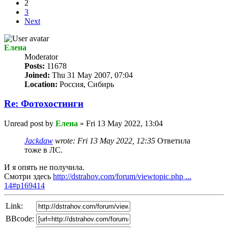
2
3
Next
Елена
Мoderator
Posts:
11678
Joined:
Thu 31 May 2007, 07:04
Location:
Россия, Сибирь
Re: Фотохостинги
Unread post
by
Елена
»
Fri 13 May 2022, 13:04
Jackdaw
wrote:
Fri 13 May 2022, 12:35
Ответила
тоже в ЛС.
И я опять не получила.
Смотри здесь
http://dstrahov.com/forum/viewtopic.php ...
14#p169414
Link:
BBcode: