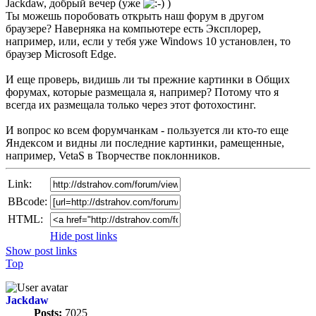
Jackdaw, добрый вечер (уже
)
Ты можешь поробовать открыть наш форум в другом
браузере? Наверняка на компьютере есть Эксплорер,
например, или, если у тебя уже Windows 10 установлен, то
браузер Microsoft Edge.
И еще проверь, видишь ли ты прежние картинки в Общих
форумах, которые размещала я, например? Потому что я
всегда их размещала только через этот фотохостинг.
И вопрос ко всем форумчанкам - пользуется ли кто-то еще
Яндексом и видны ли последние картинки, рамещенные,
например, VetaS в Творчестве поклонников.
Link:
BBcode:
HTML:
Hide post links
Show post links
Top
Jackdaw
Posts:
7025