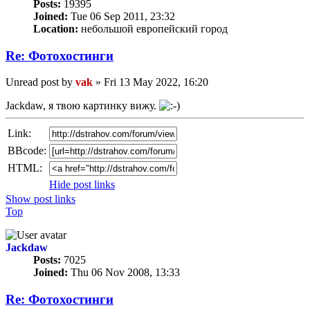
Posts:
19395
Joined:
Tue 06 Sep 2011, 23:32
Location:
небольшой европейский город
Re: Фотохостинги
Unread post
by
vak
»
Fri 13 May 2022, 16:20
Jackdaw, я твою картинку вижу.
Link:
BBcode:
HTML:
Hide post links
Show post links
Top
Jackdaw
Posts:
7025
Joined:
Thu 06 Nov 2008, 13:33
Re: Фотохостинги