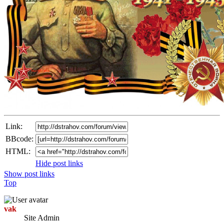
Link:
BBcode:
HTML:
Hide post links
Show post links
Top
vak
Site Admin