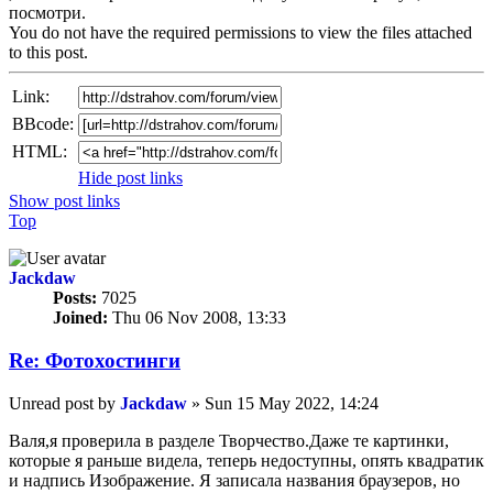
посмотри.
You do not have the required permissions to view the files attached
to this post.
Link:
BBcode:
HTML:
Hide post links
Show post links
Top
Jackdaw
Posts:
7025
Joined:
Thu 06 Nov 2008, 13:33
Re: Фотохостинги
Unread post
by
Jackdaw
»
Sun 15 May 2022, 14:24
Валя,я проверила в разделе Творчество.Даже те картинки,
которые я раньше видела, теперь недоступны, опять квадратик
и надпись Изображение. Я записала названия браузеров, но