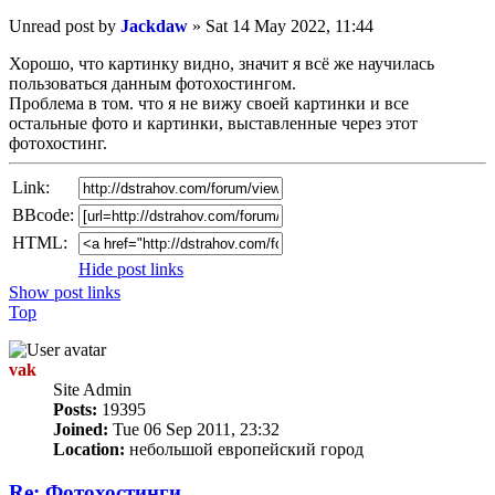
Unread post
by
Jackdaw
»
Sat 14 May 2022, 11:44
Хорошо, что картинку видно, значит я всё же научилась
пользоваться данным фотохостингом.
Проблема в том. что я не вижу своей картинки и все
остальные фото и картинки, выставленные через этот
фотохостинг.
Link:
BBcode:
HTML:
Hide post links
Show post links
Top
vak
Site Admin
Posts:
19395
Joined:
Tue 06 Sep 2011, 23:32
Location:
небольшой европейский город
Re: Фотохостинги