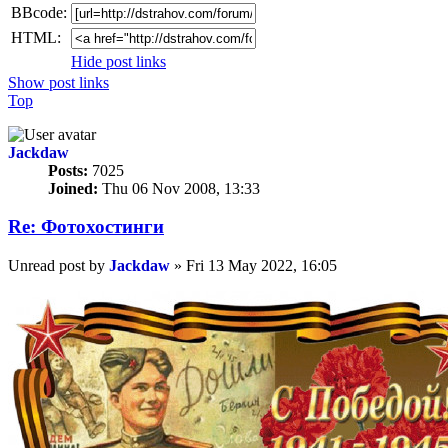
BBcode:
HTML:
Hide post links
Show post links
Top
Jackdaw
Posts:
7025
Joined:
Thu 06 Nov 2008, 13:33
Re: Фотохостинги
Unread post
by
Jackdaw
»
Fri 13 May 2022, 16:05