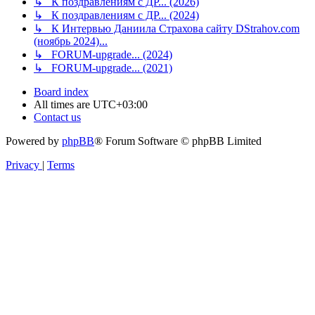
↳ К поздравлениям с ДР... (2026)
↳ К поздравлениям с ДР... (2024)
↳ К Интервью Даниила Страхова сайту DStrahov.com
(ноябрь 2024)...
↳ FORUM-upgrade... (2024)
↳ FORUM-upgrade... (2021)
Board index
All times are
UTC+03:00
Contact us
Powered by
phpBB
® Forum Software © phpBB Limited
Privacy
|
Terms