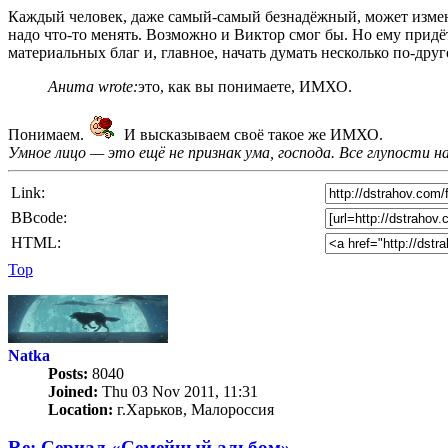
Каждый человек, даже самый-самый безнадёжный, может изменить
надо что-то менять. Возможно и Виктор смог бы. Но ему придё
материальных благ и, главное, начать думать несколько по-друго
Анита wrote:
это, как вы понимаете, ИМХО.
Понимаем.
И высказываем своё такое же ИМХО.
Умное лицо — это ещё не признак ума, господа. Все глупости н
Link:
BBcode:
HTML:
Top
Natka
Posts:
8040
Joined:
Thu 03 Nov 2011, 11:31
Location:
г.Харьков, Малороссия
Re: Сериал «Семейный альбом»