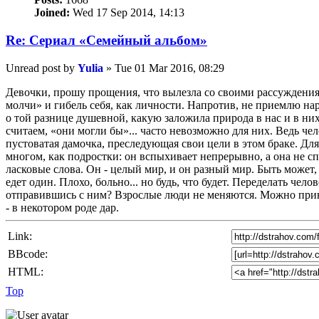
Joined:
Wed 17 Sep 2014, 14:13
Re: Сериал «Семейный альбом»
Unread post
by
Yulia
»
Tue 01 Mar 2016, 08:29
Девочки, прошу прощения, что вылезла со своими рассуждения
молчи» и гибель себя, как личности. Напротив, не приемлю на
о той разнице душевной, какую заложила природа в нас и в них
считаем, «они могли бы»... часто невозможно для них. Ведь че
пустоватая дамочка, преследующая свои цели в этом браке. Дл
многом, как подростки: он вспыхивает непрерывно, а она не с
ласковые слова. Он - целый мир, и он разный мир. Быть может,
едет один. Плохо, больно... но будь, что будет. Переделать чел
отправившись с ним? Взрослые люди не меняются. Можно принят
- в некотором роде дар.
Link:
BBcode:
HTML:
Top