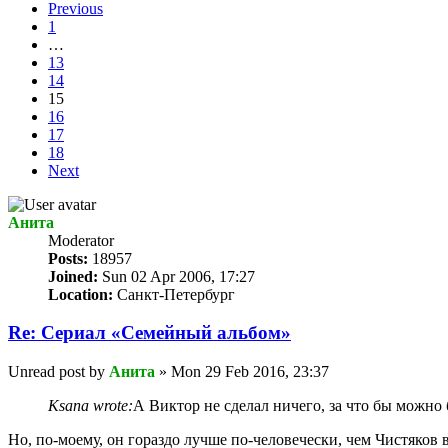
Previous
1
…
13
14
15
16
17
18
Next
Анита
Мoderator
Posts:
18957
Joined:
Sun 02 Apr 2006, 17:27
Location:
Санкт-Петербург
Re: Сериал «Семейный альбом»
Unread post
by
Анита
»
Mon 29 Feb 2016, 23:37
Ksana wrote:
А Виктор не сделал ничего, за что бы можно 
Но, по-моему, он гораздо лучше по-человечески, чем Чистяков в