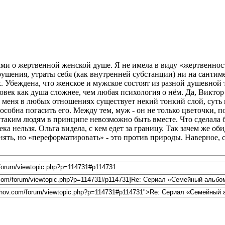
ми о жертвенной женской душе. Я не имела в виду «жертвеннос
рушения, утраты себя (как внутренней субстанции) ни на сантим
. Убеждена, что женское и мужское состоят из разной душевной т
ловек как душа сложнее, чем любая психология о нём. Да, Виктор
я меня в любых отношениях существует некий тонкий слой, суть 
пособна погасить его. Между тем, муж - он не только цветочки,
 таким людям в принципе невозможно быть вместе. Что сделала б
овека нельзя. Ольга видела, с кем едет за границу. Так зачем же
ь, но «переформатировать» - это против природы. Наверное, сп