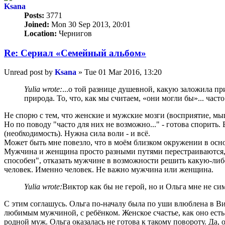
Ksana
Posts:
3771
Joined:
Mon 30 Sep 2013, 20:01
Location:
Чернигов
Re: Сериал «Семейный альбом»
Unread post
by
Ksana
»
Tue 01 Mar 2016, 13:20
Yulia wrote:
...о той разнице душевной, какую заложила пр
природа. То, что, как мы считаем, «они могли бы»... част
Не спорю с тем, что женские и мужские мозги (восприятие, мы
Но по поводу "часто для них не возможно..." - готова спорить
(необходимость). Нужна сила воли - и всё.
Может быть мне повезло, что в моём близком окружении в осн
Мужчина и женщина просто разными путями перестраиваются, 
способен", отказать мужчине в возможности решить какую-либо
человек. Именно человек. Не важно мужчина или женщина.
Yulia wrote:
Виктор как бы не герой, но и Ольга мне не си
С этим соглашусь. Ольга по-началу была по уши влюблена в Ви
любимым мужчиной, с ребёнком. Женское счастье, как оно есть
родной муж. Ольга оказалась не готова к такому повороту. Да,