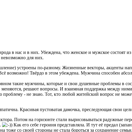
ирода в нас и в них. Убеждена, что женское и мужское состоят и
о невозможно для них.
шление) устроены по-разному. Жизненные векторы, акценты напр
. Всё возможно! Твёрдо в этом убеждена. Мужчина способен абсо
овном такие мужчины, которые и свои душевные проблемы в сос
меняются, решают вопросы. И взаимная поддержка между ними 
 проблему - не знаю. Тот, кто любой житейский вопрос не може
мпатична. Красивая пустоватая дамочка, преследующая свои цели
ктора. Потом на горизонте стали вырисовываться радужные перс
.
Как его себе героиня представляла. И тут её предал (запа
 она тоже со своей стороны не стала бороться за сохранение сем