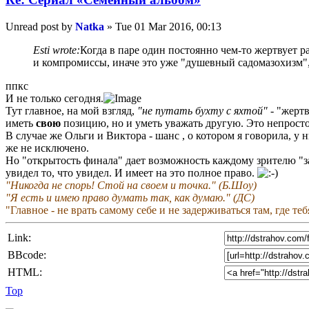
Unread post
by
Natka
»
Tue 01 Mar 2016, 00:13
Esti wrote:
Когда в паре один постоянно чем-то жертвует р
и компромиссы, иначе это уже "душевный садомазохизм", ч
ппкс
И не только сегодня.
Тут главное, на мой взгляд,
"не путать бухту с яхтой"
- "жерт
иметь
свою
позицию, но и уметь уважать другую. Это непросто, 
В случае же Ольги и Виктора - шанс , о котором я говорила, у 
же не исключено.
Но "открытость финала" дает возможность каждому зрителю "за
увидел то, что увидел. И имеет на это полное право.
"Никогда не спорь! Стой на своем и точка." (Б.Шоу)
"Я есть и имею право думать так, как думаю." (ДС)
"Главное - не врать самому себе и не задерживаться там, где те
Link:
BBcode:
HTML:
Top