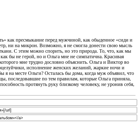
ть» как пресмыкание перед мужчиной, как обыденное «сиди и
етр, ни на микрон. Возможно, я не смогла донести свою мысль
кани. С этим можно спорить, но это природа. То, что, как мы
 как бы не герой, но и Ольга мне не симпатична. Красивая
которого мне трудно дословно объяснить. Ольга и Виктор во
 поцелуйчики, исполнение женских желаний, жаркие ночи и
ы я на месте Ольги? Осталась бы дома, когда муж объявил, что
 обиды, последовавшие по тем правилам, которые Ольга приняла,
особность протянуть руку близкому человеку, не уронив себя,