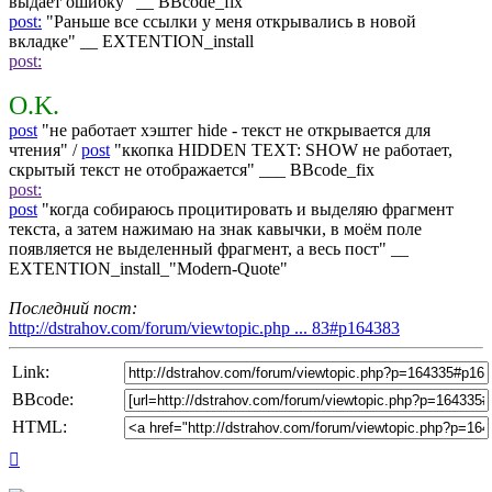
выдает ошибку" __ BBcode_fix
post:
"Раньше все ссылки у меня открывались в новой
вкладке" __ EXTENTION_install
post:
O.K.
post
"не работает хэштег hide - текст не открывается для
чтения" /
post
"ккопка HIDDEN TEXT: SHOW не работает,
скрытый текст не отображается" ___ BBcode_fix
post:
post
"когда собираюсь процитировать и выделяю фрагмент
текста, а затем нажимаю на знак кавычки, в моём поле
появляется не выделенный фрагмент, а весь пост" __
EXTENTION_install_"Modern-Quote"
Последний пост:
http://dstrahov.com/forum/viewtopic.php ... 83#p164383
Link:
BBcode:
HTML:
Top