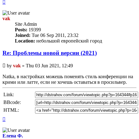
Top
vak
Site Admin
Posts:
19399
Joined:
Tue 06 Sep 2011, 23:32
Location:
небольшой европейский город
Re: Проблемы новой версии (2021)
Unread
by
vak
»
Thu 03 Jun 2021, 12:49
post
Natka, в настройках можешь поменять стиль конференции на
крими или латте, если не хочешь оставаться в просильвер.
Link:
BBcode:
HTML:
Top
Елена Ф.