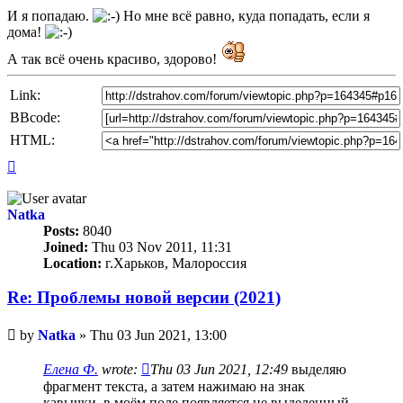
И я попадаю.
Но мне всё равно, куда попадать, если я
дома!
А так всё очень красиво, здорово!
Link:
BBcode:
HTML:
Top
Natka
Posts:
8040
Joined:
Thu 03 Nov 2011, 11:31
Location:
г.Харьков, Малороссия
Re: Проблемы новой версии (2021)
Unread
by
Natka
»
Thu 03 Jun 2021, 13:00
post
Елена Ф.
wrote:
Thu 03 Jun 2021, 12:49
выделяю
фрагмент текста, а затем нажимаю на знак
кавычки, в моём поле появляется не выделенный