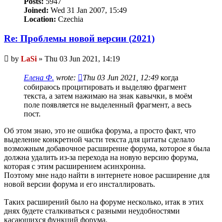
Posts:
5947
Joined:
Wed 31 Jan 2007, 15:49
Location:
Czechia
Re: Проблемы новой версии (2021)
Unread
by
LaSi
»
Thu 03 Jun 2021, 14:19
post
Елена Ф.
wrote:
Thu 03 Jun 2021, 12:49
когда
собираюсь процитировать и выделяю фрагмент
текста, а затем нажимаю на знак кавычки, в моём
поле появляется не выделенный фрагмент, а весь
пост.
Об этом знаю, это не ошибка форума, а просто факт, что
выделение конкретной части текста для цитаты сделало
возможным добавочное расширение форума, которое я была
должна удалить из-за перехода на новую версию форума,
которая с этим расширением асинхронна.
Поэтому мне надо найти в интернете новое расширение для
новой версии форума и его инсталлировать.
Таких расширений было на форуме несколько, итак в этих
днях будете сталкиваться с разными неудобностями
касающихся функций форума.