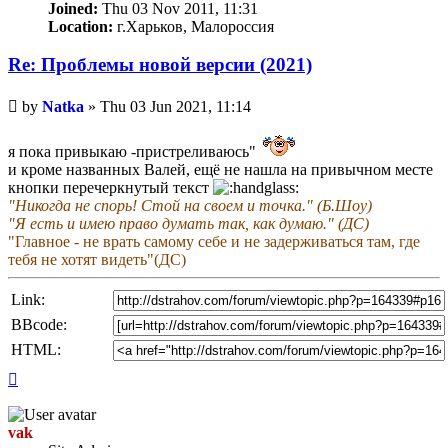
Joined:
Thu 03 Nov 2011, 11:31
Location:
г.Харьков, Малороссия
Re: Проблемы новой версии (2021)
Unread
by
Natka
»
Thu 03 Jun 2021, 11:14
post
я пока привыкаю -пристреливаюсь"
и кроме названных Валей, ещё не нашла на привычном месте
кнопки перечеркнутый текст
"Никогда не спорь! Стой на своем и точка." (Б.Шоу)
"Я есть и имею право думать так, как думаю." (ДС)
"Главное - не врать самому себе и не задерживаться там, где
тебя не хотят видеть"(ДС)
Link:
BBcode:
HTML:
Top
vak