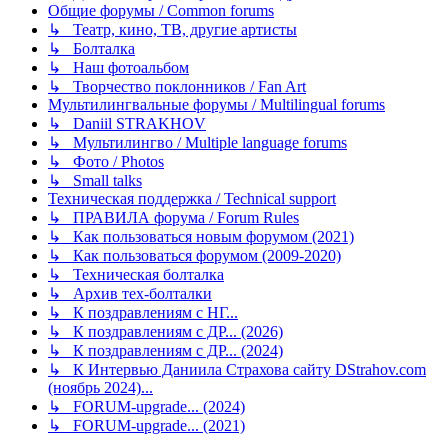
Общие форумы / Common forums
↳ Театр, кино, ТВ, другие артисты
↳ Болталка
↳ Наш фотоальбом
↳ Творчество поклонников / Fan Art
Мультилингвальные форумы / Multilingual forums
↳ Daniil STRAKHOV
↳ Мультилингво / Multiple language forums
↳ Фото / Photos
↳ Small talks
Техническая поддержка / Technical support
↳ ПРАВИЛА форума / Forum Rules
↳ Как пользоваться новым форумом (2021)
↳ Как пользоваться форумом (2009-2020)
↳ Техническая болталка
↳ Архив тех-болталки
↳ К поздравлениям с НГ...
↳ К поздравлениям с ДР... (2026)
↳ К поздравлениям с ДР... (2024)
↳ К Интервью Даниила Страхова сайту DStrahov.com
(ноябрь 2024)...
↳ FORUM-upgrade... (2024)
↳ FORUM-upgrade... (2021)