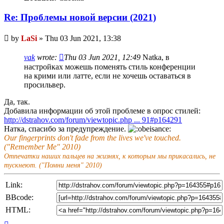
Re: Проблемы новой версии (2021)
Unread
by
LaSi
»
Thu 03 Jun 2021, 13:38
post
vak
wrote:
Thu 03 Jun 2021, 12:49
Natka, в
настройках можешь поменять стиль конференции
на крими или латте, если не хочешь оставаться в
просильвер.
Да, так.
Добавила информации об этой проблеме в опрос стилей:
http://dstrahov.com/forum/viewtopic.php ... 91#p164291
Натка, спасибо за предупреждение.
Our fingerprints don't fade from the lives we've touched.
("Remember Me" 2010)
Отпечатки наших пальцев на жизнях, к которым мы прикасались, не
тускнеют. ("Помни меня" 2010)
Link:
BBcode:
HTML:
Top