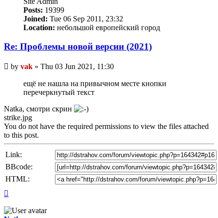
Site Admin
Posts:
19399
Joined:
Tue 06 Sep 2011, 23:32
Location:
небольшой европейский город
Re: Проблемы новой версии (2021)
Unread
by
vak
»
Thu 03 Jun 2021, 11:30
post
ещё не нашла на привычном месте кнопки
перечеркнутый текст
Natka, смотри скрин
strike.jpg
You do not have the required permissions to view the files attached
to this post.
Link:
BBcode:
HTML:
Top