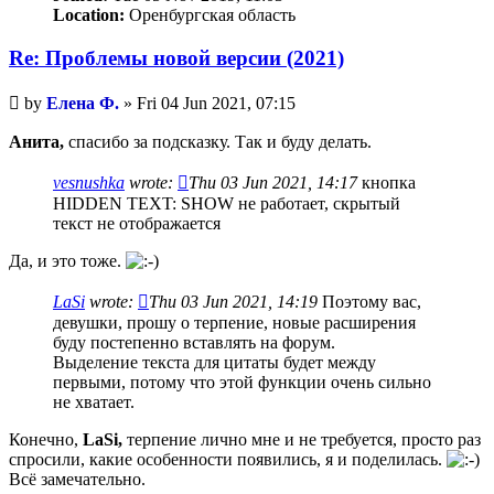
Location:
Оренбургская область
Re: Проблемы новой версии (2021)
Unread
by
Елена Ф.
»
Fri 04 Jun 2021, 07:15
post
Анита,
спасибо за подсказку. Так и буду делать.
vesnushka
wrote:
Thu 03 Jun 2021, 14:17
кнопка
HIDDEN TEXT: SHOW не работает, скрытый
текст не отображается
Да, и это тоже.
LaSi
wrote:
Thu 03 Jun 2021, 14:19
Поэтому вас,
девушки, прошу о терпение, новые расширения
буду постепенно вставлять на форум.
Выделение текста для цитаты будет между
первыми, потому что этой функции очень сильно
не хватает.
Конечно,
LaSi,
терпение лично мне и не требуется, просто раз
спросили, какие особенности появились, я и поделилась.
Всё замечательно.