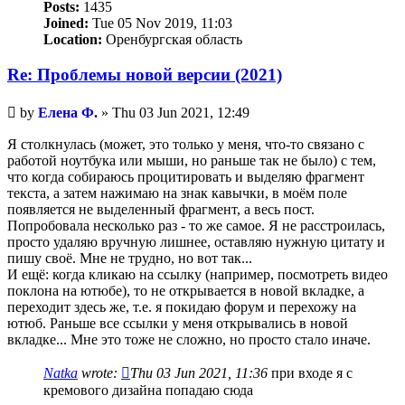
Posts:
1435
Joined:
Tue 05 Nov 2019, 11:03
Location:
Оренбургская область
Re: Проблемы новой версии (2021)
Unread
by
Елена Ф.
»
Thu 03 Jun 2021, 12:49
post
Я столкнулась (может, это только у меня, что-то связано с
работой ноутбука или мыши, но раньше так не было) с тем,
что когда собираюсь процитировать и выделяю фрагмент
текста, а затем нажимаю на знак кавычки, в моём поле
появляется не выделенный фрагмент, а весь пост.
Попробовала несколько раз - то же самое. Я не расстроилась,
просто удаляю вручную лишнее, оставляю нужную цитату и
пишу своё. Мне не трудно, но вот так...
И ещё: когда кликаю на ссылку (например, посмотреть видео
поклона на ютюбе), то не открывается в новой вкладке, а
переходит здесь же, т.е. я покидаю форум и перехожу на
ютюб. Раньше все ссылки у меня открывались в новой
вкладке... Мне это тоже не сложно, но просто стало иначе.
Natka
wrote:
Thu 03 Jun 2021, 11:36
при входе я с
кремового дизайна попадаю сюда