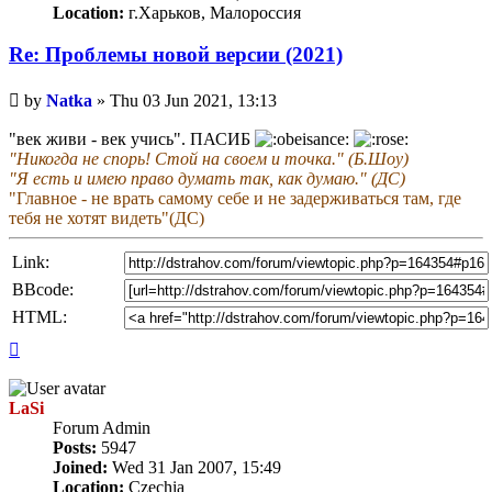
Location:
г.Харьков, Малороссия
Re: Проблемы новой версии (2021)
Unread
by
Natka
»
Thu 03 Jun 2021, 13:13
post
"век живи - век учись". ПАСИБ
"Никогда не спорь! Стой на своем и точка." (Б.Шоу)
"Я есть и имею право думать так, как думаю." (ДС)
"Главное - не врать самому себе и не задерживаться там, где
тебя не хотят видеть"(ДС)
Link:
BBcode:
HTML:
Top
LaSi
Forum Admin
Posts:
5947
Joined:
Wed 31 Jan 2007, 15:49
Location:
Czechia