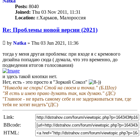
Natka
Posts:
8040
Joined:
Thu 03 Nov 2011, 11:31
Location:
г.Харьков, Малороссия
Re: Проблемы новой версии (2021)
Unread
by
Natka
»
Thu 03 Jun 2021, 11:36
post
тогда у меня другая проблема: при входе я с кремового
дизайна попадаю сюда ( думала, что это временно, до
подведения итогов голосования)
и здесь такой кнопки нет.
Нет, есть - это просто я "Зоркий Сокол"
"Никогда не спорь! Стой на своем и точка." (Б.Шоу)
"Я есть и имею право думать так, как думаю." (ДС)
"Главное - не врать самому себе и не задерживаться там, где
тебя не хотят видеть"(ДС)
Link:
BBcode:
HTML: