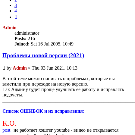
3
4
Next
Admin
administrator
Posts:
216
Joined:
Sat 16 Jul 2005, 10:49
Проблемы новой версии (2021)
Unread
by
Admin
»
Thu 03 Jun 2021, 10:13
post
В этой теме можно написать о проблемах, которые вы
заметили при переходе на новую версию.
Так Админу будет проще улучшать ее работу и исправлять
недочеты.
_______________________________________________________
Список ОШИБОК и их исправления:
K.O.
post
"не работает хэштег youtube - видео не открывается,