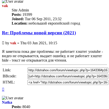
vak
Site Admin
Posts:
19399
Joined:
Tue 06 Sep 2011, 23:32
Location:
небольшой европейский город
Re: Проблемы новой версии (2021)
Unread
by
vak
»
Thu 03 Jun 2021, 10:15
post
Я заметила пока две проблемы: не работает хэштег youtube -
видео не открывается, выдает ошибку, и не работает хэштег
hide - текст не открывается для чтения.
Link:
BBcode:
HTML:
Top
Natka
Posts:
8040