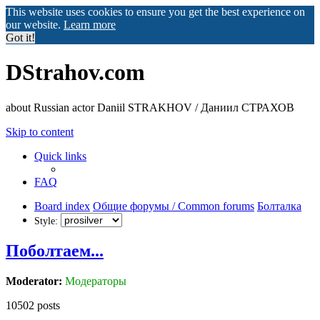
This website uses cookies to ensure you get the best experience on
our website.
Learn more
Got it!
DStrahov.com
about Russian actor Daniil STRAKHOV / Даниил СТРАХОВ
Skip to content
Quick links
FAQ
Board index
Общие форумы / Common forums
Болталка
Style:
Пoбoлтаем...
Moderator:
Модераторы
10502 posts