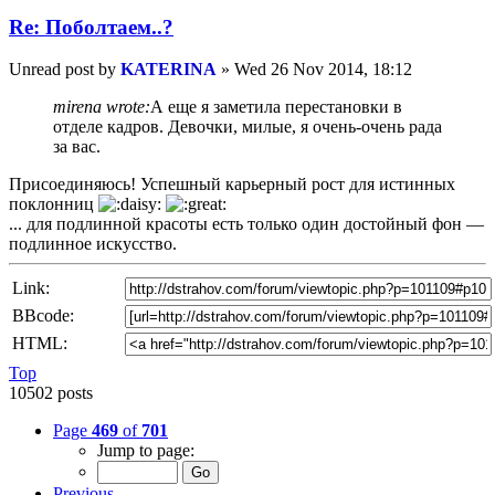
Re: Пoбoлтаем..?
Unread post
by
KATERINA
»
Wed 26 Nov 2014, 18:12
mirena wrote:
А еще я заметила перестановки в
отделе кадров. Девочки, милые, я очень-очень рада
за вас.
Присоединяюсь! Успешный карьерный рост для истинных
поклонниц
... для подлинной красоты есть только один достойный фон —
подлинное искусство.
Link:
BBcode:
HTML:
Top
10502 posts
Page
469
of
701
Jump to page:
Previous