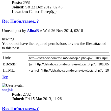
Posts:
2951
Joined:
Sat 22 Dec 2012, 02:45
Location:
Санкт-Петербург
Re: Пoбoлтаем..?
Unread post
by
AlinaR
»
Wed 26 Nov 2014, 02:18
new.jpg
You do not have the required permissions to view the files attached
to this post.
Link:
BBcode:
HTML:
Top
snejok
Posts:
2732
Joined:
Fri 15 Mar 2013, 11:26
Re: Пoбoлтаем..?