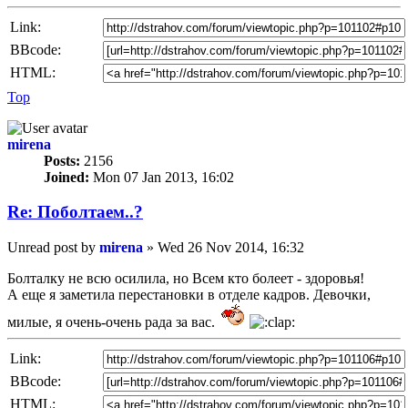
Link:
BBcode:
HTML:
Top
mirena
Posts:
2156
Joined:
Mon 07 Jan 2013, 16:02
Re: Пoбoлтаем..?
Unread post
by
mirena
»
Wed 26 Nov 2014, 16:32
Болталку не всю осилила, но Всем кто болеет - здоровья!
А еще я заметила перестановки в отделе кадров. Девочки,
милые, я очень-очень рада за вас.
Link:
BBcode:
HTML: