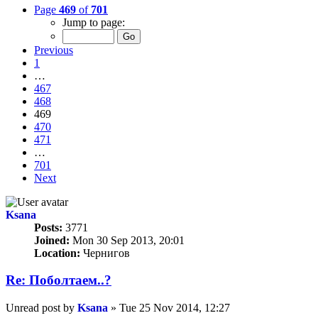
Page
469
of
701
Jump to page:
Previous
1
…
467
468
469
470
471
…
701
Next
Ksana
Posts:
3771
Joined:
Mon 30 Sep 2013, 20:01
Location:
Чернигов
Re: Пoбoлтаем..?
Unread post
by
Ksana
»
Tue 25 Nov 2014, 12:27