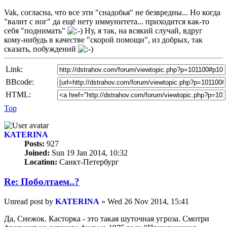
Vak, согласна, что все эти "снадобья" не безвредны... Но когда
"валит с ног" да ещё нету иммунитета... приходится как-то
себя "поднимать"
Ну, я так, на всякий случай, вдруг
кому-нибудь в качестве "скорой помощи", из добрых, так
сказать, побуждений
Link:
BBcode:
HTML:
Top
KATERINA
Posts:
927
Joined:
Sun 19 Jan 2014, 10:32
Location:
Санкт-Петербург
Re: Пoбoлтаем..?
Unread post
by
KATERINA
»
Wed 26 Nov 2014, 15:41
Да, Снежок. Касторка - это такая шуточная угроза. Смотри