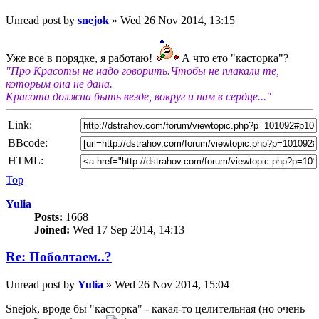
Unread post
by
snejok
»
Wed 26 Nov 2014, 13:15
Уже все в порядке, я работаю!
А что ето "касторка"?
"Про Красоты не надо говорить.Чтобы не плакали те,
которым она не дана.
Красота должна быть везде, вокруг и нам в сердце..."
Link:
BBcode:
HTML:
Top
Yulia
Posts:
1668
Joined:
Wed 17 Sep 2014, 14:13
Re: Пoбoлтаем..?
Unread post
by
Yulia
»
Wed 26 Nov 2014, 15:04
Snejok, вроде бы "касторка" - какая-то целительная (но очень