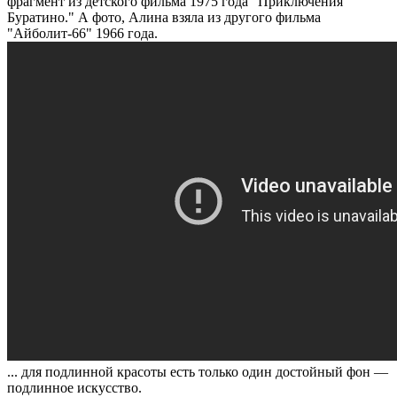
фрагмент из детского фильма 1975 года "Приключения
Буратино." А фото, Алина взяла из другого фильма
"Айболит-66" 1966 года.
... для подлинной красоты есть только один достойный фон —
подлинное искусство.