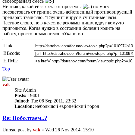
своеобразная) смесь
Не знаю, какой её эффект от простуды
но могу
посоветовать от гриппа очень действенный противовирусный
препарат: тамифлю. "Глушит" вирус в считанные часы.
Честное слово, не в качестве рекламы пишу, вдруг кому-то
пригодится. Когда нужно в состоянии болезни ходить на
работу, просто незаменимое лУкарство...
Link:
BBcode:
HTML:
Top
vak
Site Admin
Posts:
19401
Joined:
Tue 06 Sep 2011, 23:32
Location:
небольшой европейский город
Re: Пoбoлтаем..?
Unread post
by
vak
»
Wed 26 Nov 2014, 15:10