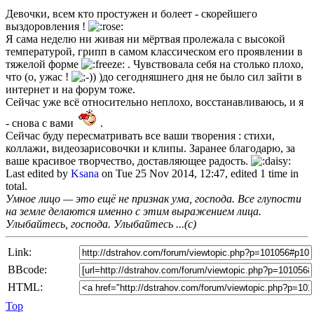
Девочки, всем кто простужен и болеет - скорейшего
выздоровления !
Я сама неделю ни живая ни мёртвая пролежала с высокой
температурой, грипп в самом классическом его проявлении в
тяжелой форме
. Чувствовала себя на столько плохо,
что (о, ужас !
)до сегодняшнего дня не было сил зайти в
интернет и на форум тоже.
Сейчас уже всё относительно неплохо, восстанавливаюсь, и я
- снова с вами
.
Сейчас буду пересматривать все ваши творения : стихи,
коллажи, видеозарисовочки и клипы. Заранее благодарю, за
ваше красивое творчество, доставляющее радость.
Last edited by
Ksana
on Tue 25 Nov 2014, 12:47, edited 1 time in
total.
Умное лицо — это ещё не признак ума, господа. Все глупости
на земле делаются именно с этим выражением лица.
Улыбайтесь, господа. Улыбайтесь ...(с)
Link:
BBcode:
HTML:
Top