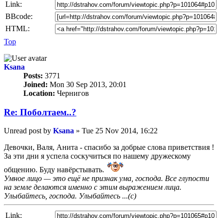
Link:
BBcode:
HTML:
Top
Ksana
Posts:
3771
Joined:
Mon 30 Sep 2013, 20:01
Location:
Чернигов
Re: Пoбoлтаем..?
Unread post
by
Ksana
»
Tue 25 Nov 2014, 16:22
Девочки, Валя, Анита - спасибо за добрые слова приветствия !
За эти дни я успела соскучиться по нашему дружескому
общению. Буду навёрстывать.
Умное лицо — это ещё не признак ума, господа. Все глупости
на земле делаются именно с этим выражением лица.
Улыбайтесь, господа. Улыбайтесь ...(с)
Link: