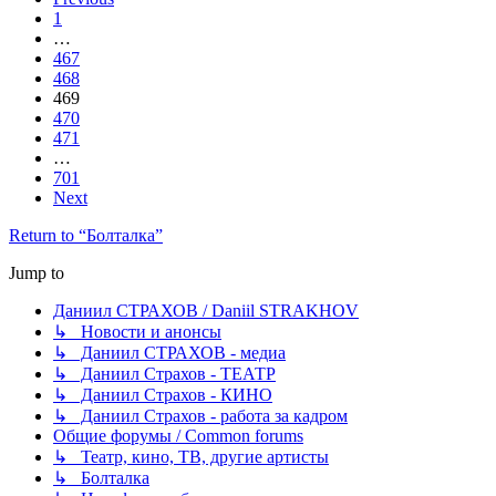
1
…
467
468
469
470
471
…
701
Next
Return to “Болталка”
Jump to
Даниил СТРАХОВ / Daniil STRAKHOV
↳ Новости и анонсы
↳ Даниил СТРАХОВ - медиа
↳ Даниил Страхов - ТЕАТР
↳ Даниил Страхов - КИНО
↳ Даниил Страхов - работа за кадром
Общие форумы / Common forums
↳ Театр, кино, ТВ, другие артисты
↳ Болталка