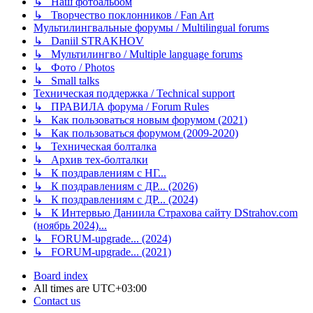
↳ Наш фотоальбом
↳ Творчество поклонников / Fan Art
Мультилингвальные форумы / Multilingual forums
↳ Daniil STRAKHOV
↳ Мультилингво / Multiple language forums
↳ Фото / Photos
↳ Small talks
Техническая поддержка / Technical support
↳ ПРАВИЛА форума / Forum Rules
↳ Как пользоваться новым форумом (2021)
↳ Как пользоваться форумом (2009-2020)
↳ Техническая болталка
↳ Архив тех-болталки
↳ К поздравлениям с НГ...
↳ К поздравлениям с ДР... (2026)
↳ К поздравлениям с ДР... (2024)
↳ К Интервью Даниила Страхова сайту DStrahov.com
(ноябрь 2024)...
↳ FORUM-upgrade... (2024)
↳ FORUM-upgrade... (2021)
Board index
All times are
UTC+03:00
Contact us