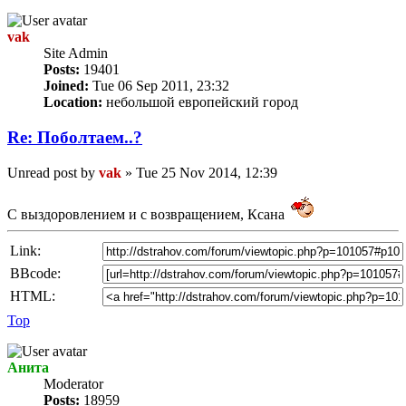
vak
Site Admin
Posts:
19401
Joined:
Tue 06 Sep 2011, 23:32
Location:
небольшой европейский город
Re: Пoбoлтаем..?
Unread post
by
vak
»
Tue 25 Nov 2014, 12:39
С выздоровлением и с возвращением, Ксана
Link:
BBcode:
HTML:
Top
Анита
Мoderator
Posts:
18959