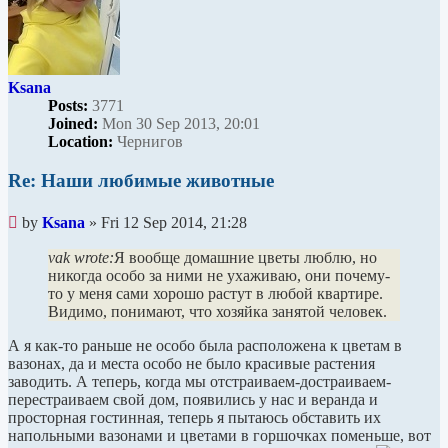
Ksana
Posts:
3771
Joined:
Mon 30 Sep 2013, 20:01
Location:
Чернигов
Re: Наши любимые животные
Unread
by
Ksana
»
Fri 12 Sep 2014, 21:28
post
vak wrote:
Я вообще домашние цветы люблю, но
никогда особо за ними не ухаживаю, они почему-
то у меня сами хорошо растут в любой квартире.
Видимо, понимают, что хозяйка занятой человек.
А я как-то раньше не особо была расположена к цветам в
вазонах, да и места особо не было красивые растения
заводить. А теперь, когда мы отстраиваем-достраиваем-
перестраиваем свой дом, появились у нас и веранда и
просторная гостинная, теперь я пытаюсь обставить их
напольными вазонами и цветами в горшочках поменьше, вот