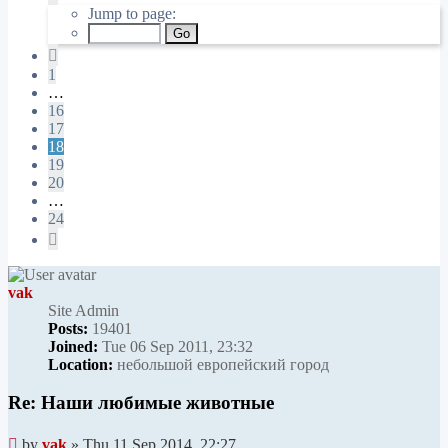
18
Jump to page:
of
24
Previous
1
…
16
17
18
19
20
…
24
Next
vak
Site Admin
Posts:
19401
Joined:
Tue 06 Sep 2011, 23:32
Location:
небольшой европейский город
Re: Наши любимые животные
Unread
by
vak
»
Thu 11 Sep 2014, 22:27