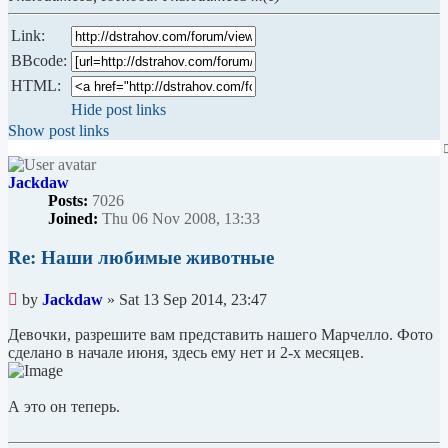
Link:
BBcode:
HTML:
Hide post links
Show post links
Jackdaw
Posts:
7026
Joined:
Thu 06 Nov 2008, 13:33
Re: Наши любимые животные
Unread
by
Jackdaw
»
Sat 13 Sep 2014, 23:47
post
Девочки, разрешите вам представить нашего Марчелло. Фото
сделано в начале июня, здесь ему нет и 2-х месяцев.
А это он теперь.