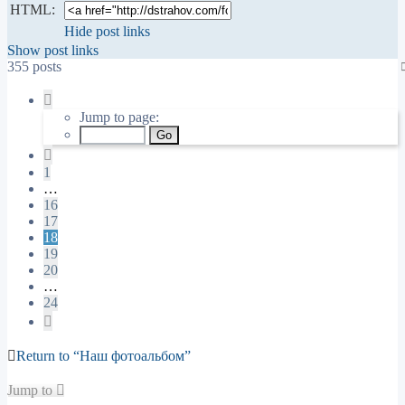
HTML:
Hide post links
Show post links
355 posts
Page
18
Jump to page:
of
24
Previous
1
…
16
17
18
19
20
…
24
Next
Return to “Наш фотоальбом”
Jump to