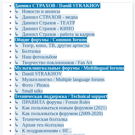
Даниил СТРАХОВ / Daniil STRAKHOV
↳ Новости и анонсы
↳ Даниил СТРАХОВ - медиа
↳ Даниил Страхов - ТЕАТР
↳ Даниил Страхов - КИНО
↳ Даниил Страхов - работа за кадром
Общие форумы / Common forums
↳ Театр, кино, ТВ, другие артисты
↳ Болталка
↳ Наш фотоальбом
↳ Творчество поклонников / Fan Art
Мультилингвальные форумы / Multilingual forums
↳ Daniil STRAKHOV
↳ Мультилингво / Multiple language forums
↳ Фото / Photos
↳ Small talks
Техническая поддержка / Technical support
↳ ПРАВИЛА форума / Forum Rules
↳ Как пользоваться новым форумом (2021)
↳ Как пользоваться форумом (2009-2020)
↳ Техническая болталка
↳ Архив тех-болталки
↳ К поздравлениям с НГ...