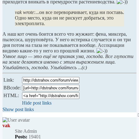
приходится вникать в премудрости растениеводства.
vak wrote:
...он все переворачивает, куда ни поставь.
Одно место, куда он не рискует добраться, это
электроплита.
А наш кот очень боится всего что жужжит: фена, миксера,
пылесоса, шуруповёрта. У него истерика случается и он три
дня потом на глаза не показывается вообще. Ассоциации
видимо какие-то у него из прошлой жизни.
Умное лицо — это ещё не признак ума, господа. Все глупости
на земле делаются именно с этим выражением лица.
Улыбайтесь, господа. Улыбайтесь ...(с)
Link:
BBcode:
HTML:
Hide post links
Show post links
vak
Site Admin
Posts:
19401