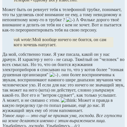
Может быть он ревнует тебя к телефонной трубке, понимает,
что ты уделяешь своё внимание не ему, а тому невидимому и
непонятному кому-то в трубке ?
А Фильке дорого твоё
внимание и делить он тебя ни с кем не хочет. Вот и пытается
как-то переориентировать тебя на свою персону.
vak wrote:
Мой вообще ничего не боится, он сам
кого хочешь напугает.
Да мой, собственно тоже. Я уже писала, какой он у нас
драчун. И характер у него - не сахар. Тяжёлый он "человек" во
всех смыслах. Но то, что он боится жужжания
электроприборов я списываю на то, что у котов более "тонкая
душевная организация"
, они более восприимчивы к
звукам, воспринимают намного шире диапазон звучания чем
человеческое ухо. И если для нас это ничего не значащий звук,
так может на него (кота) он действует, словно
ультразвук
какой-то. Вот его и "ветром сдувает", как только услышит.
А может, и не связано с этим.
Может и правда в
какую переделку где-то попал раньше, ещё до нас. И
жужжащий звук ему об этом напоминает.
Умное лицо — это ещё не признак ума, господа. Все глупости
на земле делаются именно с этим выражением лица.
Улыбайтесь, господа. Улыбайтесь ...(с)