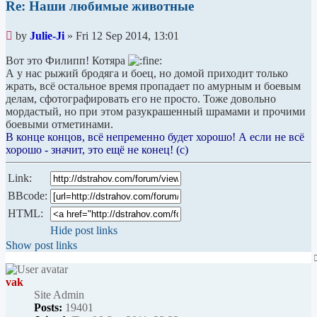
Re: Наши любимые животные
Unread
by
Julie-Ji
»
Fri 12 Sep 2014, 13:01
post
Вот это Филипп! Котяра
А у нас рыжий бродяга и боец, но домой приходит только
жрать, всё остальное время пропадает по амурным и боевым
делам, сфотографировать его не просто. Тоже довольно
мордастый, но при этом разукрашенный шрамами и прочими
боевыми отметинами.
В конце концов, всё непременно будет хорошо! А если не всё
хорошо - значит, это ещё не конец! (с)
Link:
BBcode:
HTML:
Hide post links
Show post links
vak
Site Admin
Posts:
19401