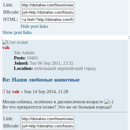
Link:
BBcode:
HTML:
Hide post links
Show post links
vak
Site Admin
Posts:
19401
Joined:
Tue 06 Sep 2011, 23:32
Location:
небольшой европейский город
Re: Наши любимые животные
Unread
by
vak
»
Sun 14 Sep 2014, 11:28
post
Милая собачка, особенно в двухмесячном возрасте
Во что превратится позже? Это же не большая порода?
Link:
BBcode: