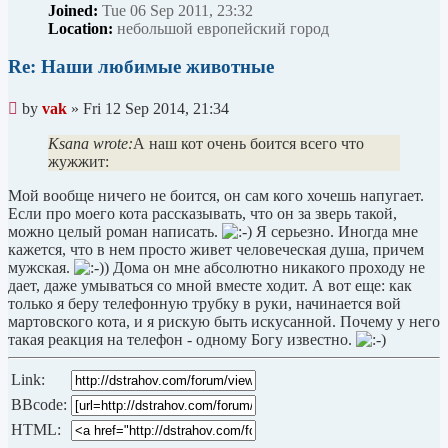
Joined:
Tue 06 Sep 2011, 23:32
Location:
небольшой европейский город
Re: Наши любимые животные
Unread
by
vak
»
Fri 12 Sep 2014, 21:34
post
Ksana wrote:
А наш кот очень боится всего что
жужжит:
Мой вообще ничего не боится, он сам кого хочешь напугает.
Если про моего кота рассказывать, что он за зверь такой,
можно целый роман написать.
Я серьезно. Иногда мне
кажется, что в нем просто живет человеческая душа, причем
мужская.
Дома он мне абсолютно никакого проходу не
дает, даже умываться со мной вместе ходит. А вот еще: как
только я беру телефонную трубку в руки, начинается вой
мартовского кота, и я рискую быть искусанной. Почему у него
такая реакция на телефон - одному Богу известно.
Link:
BBcode:
HTML: