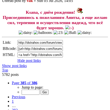
Unread post
by
vak
»
Sun 05 Jul 2026, 14:05
Ksana, с днём рождения!
Присоединяюсь к пожеланиям Аниты, а еще желаю
сил, терпения и осуществления надежд, что всё
будет хорошо.
Link:
BBcode:
HTML:
Hide post links
Show post links
Top
5782 posts
Page
385
of
386
Jump to page:
Previous
1
…