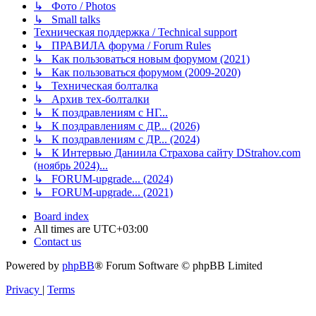
↳ Фото / Photos
↳ Small talks
Техническая поддержка / Technical support
↳ ПРАВИЛА форума / Forum Rules
↳ Как пользоваться новым форумом (2021)
↳ Как пользоваться форумом (2009-2020)
↳ Техническая болталка
↳ Архив тех-болталки
↳ К поздравлениям с НГ...
↳ К поздравлениям с ДР... (2026)
↳ К поздравлениям с ДР... (2024)
↳ К Интервью Даниила Страхова сайту DStrahov.com
(ноябрь 2024)...
↳ FORUM-upgrade... (2024)
↳ FORUM-upgrade... (2021)
Board index
All times are
UTC+03:00
Contact us
Powered by
phpBB
® Forum Software © phpBB Limited
Privacy
|
Terms