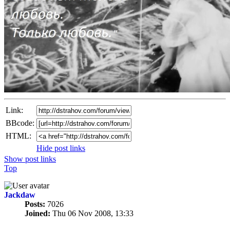
Link:
BBcode:
HTML:
Hide post links
Show post links
Top
Jackdaw
Posts:
7026
Joined:
Thu 06 Nov 2008, 13:33