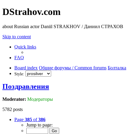
DStrahov.com
about Russian actor Daniil STRAKHOV / Даниил СТРАХОВ
Skip to content
Quick links
FAQ
Board index
Общие форумы / Common forums
Болталка
Style:
Поздравлeния
Moderator:
Модераторы
5782 posts
Page
385
of
386
Jump to page: