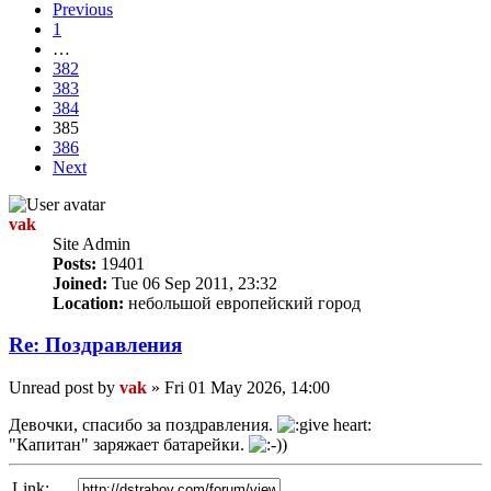
Previous
1
…
382
383
384
385
386
Next
vak
Site Admin
Posts:
19401
Joined:
Tue 06 Sep 2011, 23:32
Location:
небольшой европейский город
Re: Поздравлeния
Unread post
by
vak
»
Fri 01 May 2026, 14:00
Девочки, спасибо за поздравления.
"Капитан" заряжает батарейки.
Link: