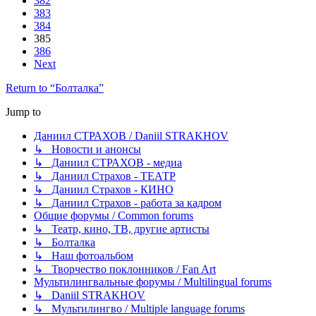
382
383
384
385
386
Next
Return to “Болталка”
Jump to
Даниил СТРАХОВ / Daniil STRAKHOV
↳ Новости и анонсы
↳ Даниил СТРАХОВ - медиа
↳ Даниил Страхов - ТЕАТР
↳ Даниил Страхов - КИНО
↳ Даниил Страхов - работа за кадром
Общие форумы / Common forums
↳ Театр, кино, ТВ, другие артисты
↳ Болталка
↳ Наш фотоальбом
↳ Творчество поклонников / Fan Art
Мультилингвальные форумы / Multilingual forums
↳ Daniil STRAKHOV
↳ Мультилингво / Multiple language forums