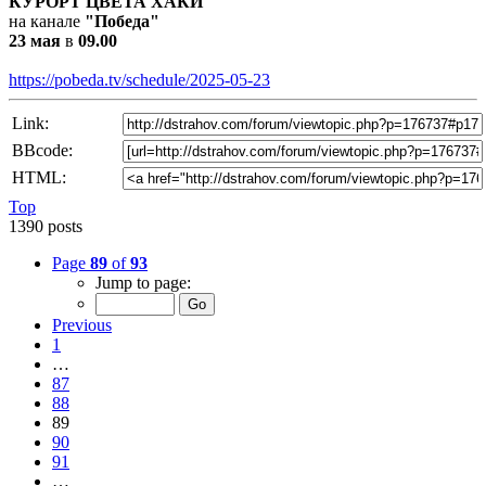
КУРОРТ ЦВЕТА ХАКИ
на канале
"Победа"
23 мая
в
09.00
https://pobeda.tv/schedule/2025-05-23
Link:
BBcode:
HTML:
Top
1390 posts
Page
89
of
93
Jump to page:
Previous
1
…
87
88
89
90
91
…