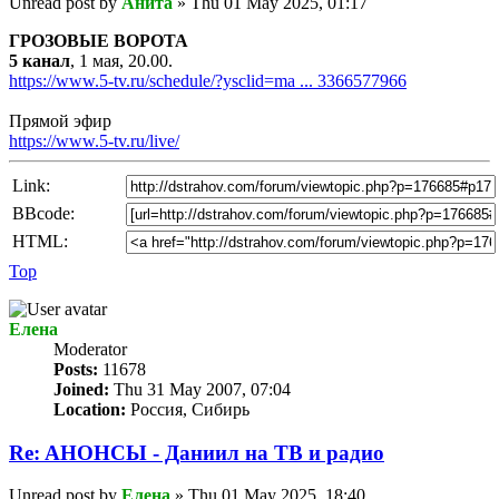
Unread post
by
Анита
»
Thu 01 May 2025, 01:17
ГРОЗОВЫЕ ВОРОТА
5 канал
, 1 мая, 20.00.
https://www.5-tv.ru/schedule/?ysclid=ma ... 3366577966
Прямой эфир
https://www.5-tv.ru/live/
Link:
BBcode:
HTML:
Top
Елена
Мoderator
Posts:
11678
Joined:
Thu 31 May 2007, 07:04
Location:
Россия, Сибирь
Re: AНОНСЫ - Даниил на TВ и радио
Unread post
by
Елена
»
Thu 01 May 2025, 18:40