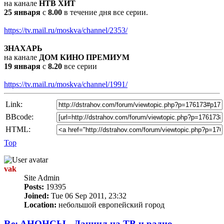
на канале
НТВ ХИТ
25 января
с
8.00
в течение дня все серии.
https://tv.mail.ru/moskva/channel/2353/
ЗНАХАРЬ
на канале
ДОМ КИНО ПРЕМИУМ
19 января
с
8.20
все серии
https://tv.mail.ru/moskva/channel/1991/
Link:
BBcode:
HTML:
Top
vak
Site Admin
Posts:
19395
Joined:
Tue 06 Sep 2011, 23:32
Location:
небольшой европейский город
Re: AНОНСЫ - Даниил на TВ и радио