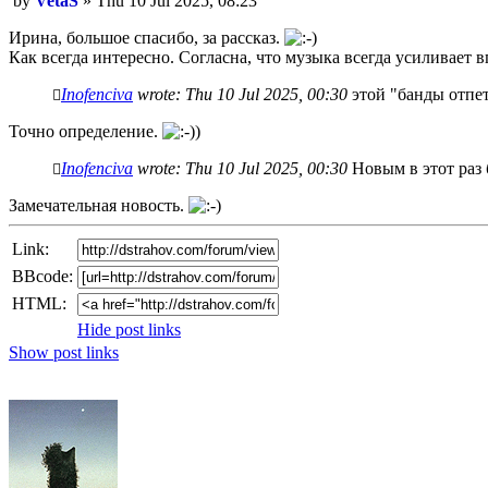
by
VetaS
»
Thu 10 Jul 2025, 08:23
post
Ирина, большое спасибо, за рассказ.
Как всегда интересно. Согласна, что музыка всегда усиливает в
Inofenciva
wrote:
Thu 10 Jul 2025, 00:30
этой "банды отпет
Точно определение.
Inofenciva
wrote:
Thu 10 Jul 2025, 00:30
Новым в этот раз
Замечательная новость.
Link:
BBcode:
HTML:
Hide post links
Show post links
Top