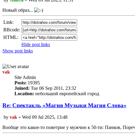
post
Новый образ...
Link:
BBcode:
HTML:
Hide post links
Show post links
Top
vak
Site Admin
Posts:
19395
Joined:
Tue 06 Sep 2011, 23:32
Location:
небольшой европейский город
Re: Спектакль «Магия Mузыки Магия Cлова»
Unread
by
vak
»
Wed 09 Jul 2025, 13:48
post
Вообще это какое-то поветрие у мужчин к 50-ти: Панков, Порече