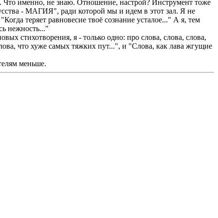
... Что именно, не знаю. Отношение, настрой? Инструмент тоже
усства - МАГИЯ", ради которой мы и идем в этот зал. Я не
Когда теряет равновесие твоё сознание усталое..." А я, тем
ь нежность..."
х стихотворения, я - только одно: про слова, слова, слова,
лова, что хуже самых тяжких пут...", и "Слова, как лава жгущие
телям меньше.