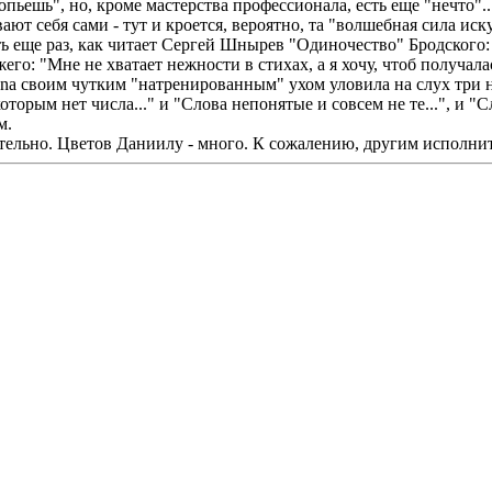
опьешь", но, кроме мастерства профессионала, есть еще "нечто"
ют себя сами - тут и кроется, вероятно, та "волшебная сила иск
ть еще раз, как читает Сергей Шнырев "Одиночество" Бродского: "
го: "Мне не хватает нежности в стихах, а я хочу, чтоб получалас
 своим чутким "натренированным" ухом уловила на слух три новы
торым нет числа..." и "Слова непонятые и совсем не те...", и "С
м.
ительно. Цветов Даниилу - много. К сожалению, другим исполни