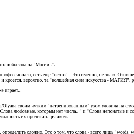
что побывала на "Магии..".
профессионала, есть еще "нечто"... Что именно, не знаю. Отнош
 и кроется, вероятно, та "волшебная сила искусства - МАГИЯ", р
е играет...
Olyana своим чутким "натренированным" ухом уловила на слух т
"Слова любовные, которым нет числа..." и "Слова непонятые и совс
озможность их прочитать целиком.
 определить сложно. Это о том, что слова - всего лишь "words, wo