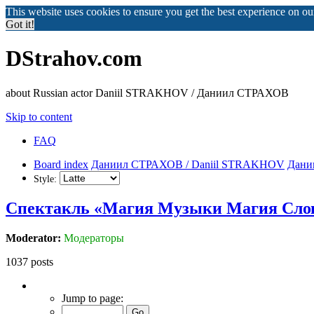
This website uses cookies to ensure you get the best experience on o
Got it!
DStrahov.com
about Russian actor Daniil STRAKHOV / Даниил СТРАХОВ
Skip to content
FAQ
Board index
Даниил СТРАХОВ / Daniil STRAKHOV
Дани
Style:
Спектакль «Магия Mузыки Магия Cло
Moderator:
Модераторы
1037 posts
Page
69
Jump to page:
of