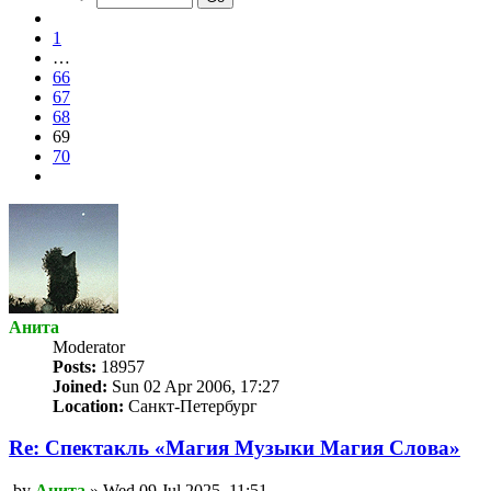
70
Previous
1
…
66
67
68
69
70
Next
Анита
Мoderator
Posts:
18957
Joined:
Sun 02 Apr 2006, 17:27
Location:
Санкт-Петербург
Re: Спектакль «Магия Mузыки Магия Cлова»
Unread
by
Анита
»
Wed 09 Jul 2025, 11:51