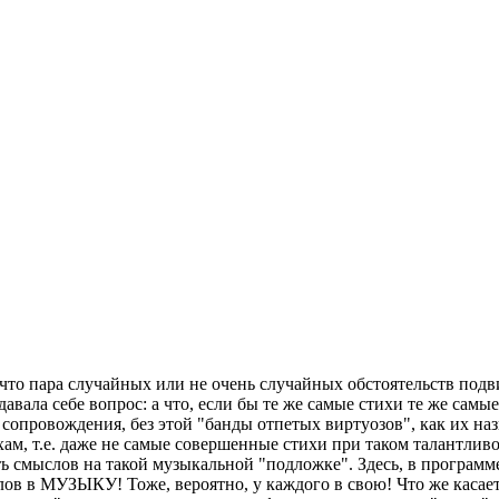
 что пара случайных или не очень случайных обстоятельств подвиг
адавала себе вопрос: а что, если бы те же самые стихи те же са
сопровождения, без этой "банды отпетых виртуозов", как их назв
хам, т.е. даже не самые совершенные стихи при таком талантли
ь смыслов на такой музыкальной "подложке". Здесь, в программе
ов в МУЗЫКУ! Тоже, вероятно, у каждого в свою! Что же касаетс