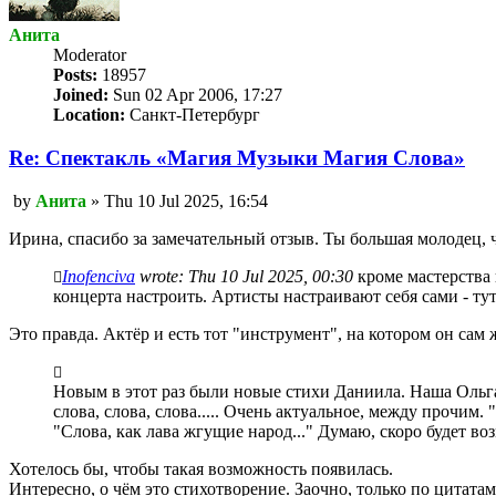
Анита
Мoderator
Posts:
18957
Joined:
Sun 02 Apr 2006, 17:27
Location:
Санкт-Петербург
Re: Спектакль «Магия Mузыки Магия Cлова»
Unread
by
Анита
»
Thu 10 Jul 2025, 16:54
post
Ирина, спасибо за замечательный отзыв. Ты большая молодец, 
Inofenciva
wrote:
Thu 10 Jul 2025, 00:30
кроме мастерства 
концерта настроить. Артисты настраивают себя сами - тут
Это правда. Актёр и есть тот "инструмент", на котором он сам ж
Новым в этот раз были новые стихи Даниила. Наша Ольга/
слова, слова, слова..... Очень актуальное, между прочим. 
"Слова, как лава жгущие народ..." Думаю, скоро будет в
Хотелось бы, чтобы такая возможность появилась.
Интересно, о чём это стихотворение. Заочно, только по цитатам,