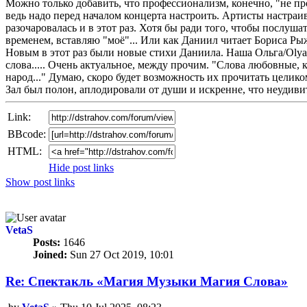
Можно только добавить, что профессионализм, конечно, "не пр
ведь надо перед началом концерта настроить. Артисты настраива
разочаровалась и в этот раз. Хотя бы ради того, чтобы послуша
временем, вставляю "моё"... Или как Даниил читает Бориса Рыже
Новым в этот раз были новые стихи Даниила. Наша Ольга/Olyana
слова..... Очень актуальное, между прочим. "Слова любовные, ко
народ..." Думаю, скоро будет возможность их прочитать целико
Зал был полон, аплодировали от души и искренне, что неудив
Link:
BBcode:
HTML:
Hide post links
Show post links
Top
VetaS
Posts:
1646
Joined:
Sun 27 Oct 2019, 10:01
Re: Спектакль «Магия Mузыки Магия Cлова»
Unread