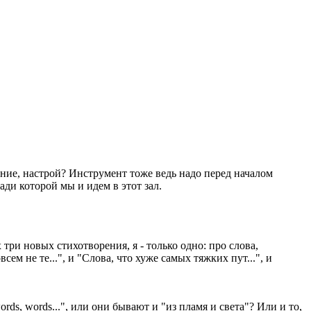
ение, настрой? Инструмент тоже ведь надо перед началом
ади которой мы и идем в этот зал.
ри новых стихотворения, я - только одно: про слова,
ем не те...", и "Слова, что хуже самых тяжких пут...", и
rds, words...", или они бывают и "из пламя и света"? Или и то,