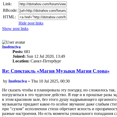
Link:
BBcode:
HTML:
Hide post links
Show post links
Top
Inofenciva
Posts:
681
Joined:
Sun 12 Jul 2020, 13:49
Location:
Санкт-Петербург
Re: Спектакль «Магия Mузыки Магия Cлова»
Unread
by
Inofenciva
»
Thu 10 Jul 2025, 00:30
post
Не сказать чтобы я планировала эту поездку, но сложилось так,
погрузиться в это чудесное действо. Я еще и в прошлые разы з
в этом красивом зале, без этого душу надрывающего органного 
музыканты придают какое-то особое звучание даже слабым сти
при "сухом" исполнении стихи обретают ясность и прозрачност
разные настроения. Но есть моменты уникального попадания сл