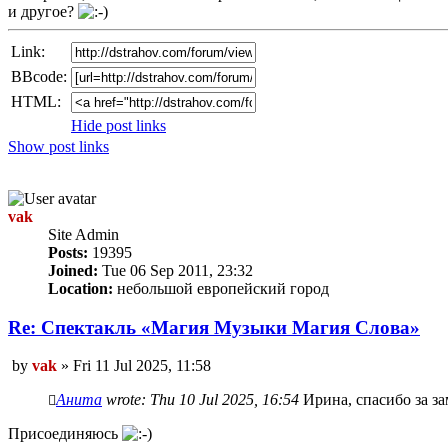
и другое?
Link:
BBcode:
HTML:
Hide post links
Show post links
Top
vak
Site Admin
Posts:
19395
Joined:
Tue 06 Sep 2011, 23:32
Location:
небольшой европейский город
Re: Спектакль «Магия Mузыки Магия Cлова»
Unread
by
vak
»
Fri 11 Jul 2025, 11:58
post
Анита
wrote:
Thu 10 Jul 2025, 16:54
Ирина, спасибо за з
Присоединяюсь