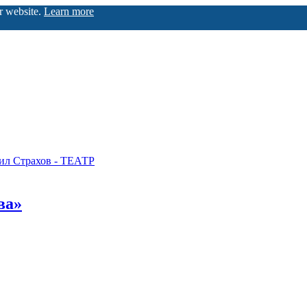
ur website.
Learn more
ил Страхов - ТЕАТР
ва»