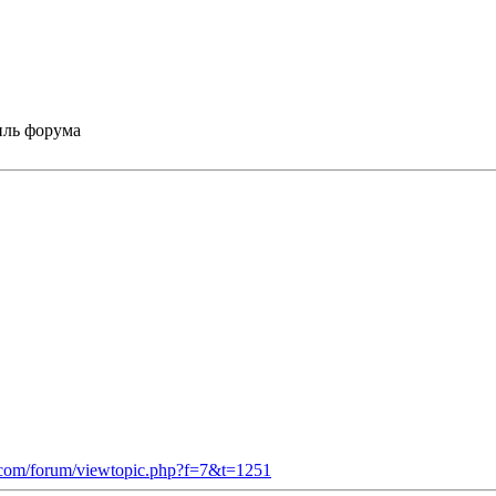
тиль форума
v.com/forum/viewtopic.php?f=7&t=1251