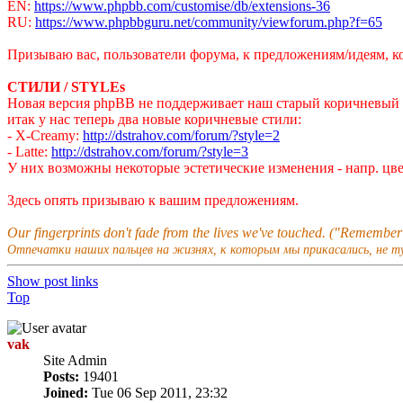
EN:
https://www.phpbb.com/customise/db/extensions-36
RU:
https://www.phpbbguru.net/community/viewforum.php?f=65
Призываю вас, пользователи форума, к предложениям/идеям, к
СТИЛИ / STYLEs
Новая версия phpBB не поддерживает наш старый коричневый 
итак у нас теперь два новые коричневые стили:
- X-Creamy:
http://dstrahov.com/forum/?style=2
- Latte:
http://dstrahov.com/forum/?style=3
У них возможны некоторые эстетические изменения - напр. цве
Здесь опять призываю к вашим предложениям.
Our fingerprints don't fade from the lives we've touched. ("Remembe
Отпечатки наших пальцев на жизнях, к которым мы прикасались, не т
Show post links
Top
vak
Site Admin
Posts:
19401
Joined:
Tue 06 Sep 2011, 23:32