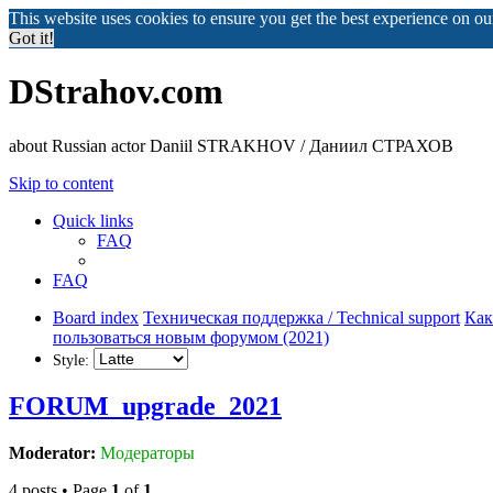
This website uses cookies to ensure you get the best experience on o
Got it!
DStrahov.com
about Russian actor Daniil STRAKHOV / Даниил СТРАХОВ
Skip to content
Quick links
FAQ
FAQ
Board index
Техническая поддержка / Technical support
Как
пользоваться новым форумом (2021)
Style:
FORUM_upgrade_2021
Moderator:
Модераторы
4 posts • Page
1
of
1