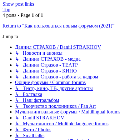
Show post links
Top
4 posts • Page
1
of
1
Return to “Как пользоваться новым форумом (2021)”
Jump to
Даниил СТРАХОВ / Daniil STRAKHOV
↳ Новости и анонсы
↳ Даниил СТРАХОВ - медиа
↳ Даниил Страхов - ТЕАТР
↳ Даниил Страхов - КИНО
↳ Даниил Страхов - работа за кадром
Общие форумы / Common forums
↳ Театр, кино, ТВ, другие артисты
↳ Болталка
↳ Наш фотоальбом
↳ Творчество поклонников / Fan Art
Мультилингвальные форумы / Multilingual forums
↳ Daniil STRAKHOV
↳ Мультилингво / Multiple language forums
↳ Фото / Photos
↳ Small talks