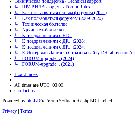
Техническая поддержка / Technical support
↳ ПРАВИЛА форума / Forum Rules
↳ Как пользоваться новым форумом (2021)
↳ Как пользоваться форумом (2009-2020)
↳ Техническая болталка
↳ Архив тех-болталки
↳ К поздравлениям с НГ...
↳ К поздравлениям с ДР... (2026)
↳ К поздравлениям с ДР... (2024)
↳ К Интервью Даниила Страхова сайту DStrahov.com (ноя
↳ FORUM-upgrade... (2024)
↳ FORUM-upgrade... (2021)
Board index
All times are
UTC+03:00
Contact us
Powered by
phpBB
® Forum Software © phpBB Limited
Privacy
|
Terms