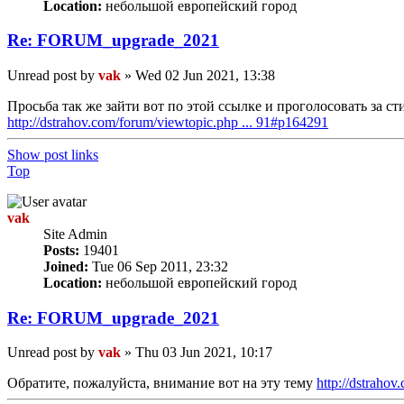
Location:
небольшой европейский город
Re: FORUM_upgrade_2021
Unread post
by
vak
»
Wed 02 Jun 2021, 13:38
Просьба так же зайти вот по этой ссылке и проголосовать за с
http://dstrahov.com/forum/viewtopic.php ... 91#p164291
Show post links
Top
vak
Site Admin
Posts:
19401
Joined:
Tue 06 Sep 2011, 23:32
Location:
небольшой европейский город
Re: FORUM_upgrade_2021
Unread post
by
vak
»
Thu 03 Jun 2021, 10:17
Обратите, пожалуйста, внимание вот на эту тему
http://dstraho