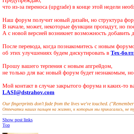
Предупреждаю,
что из-за переноса (upgrade) в конце этой недели не
Наш форум получит новый дизайн, но структура фору
В начале, может, некоторые функции пропадут, но по
А с новой версией возникнет возможность добавить 
После перевода, когда познакомитесь с новым форум
об этих улучшениях будем дискутировать в
Тех-болт
Прошу вашего терпения с новым апгрейдом,
не только для вас новый форум будет незнакомым, но
Мой контакт в случае закрытого форума и каких-то
LASI@dstrahov.com
Our fingerprints don't fade from the lives we've touched. ("Remembe
Отпечатки наших пальцев на жизнях, к которым мы прикасались, не т
Show post links
Top