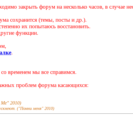
обходимо закрыть форум на несколько часов, в случае н
ма сохранится (темы, посты и др.).
степенно их попытаюсь восстановить.
другие функции.
ом,
алке
.
 со временем мы все справимся.
 важных проблем форума касающихся:
r Me" 2010)
ускнеют. ("Помни меня" 2010)