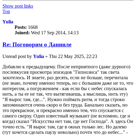
Show post links
Top
Yulia
Posts:
1668
Joined:
Wed 17 Sep 2014, 14:13
Re: Поговорим o Данииле
Unread post
by
Yulia
»
Thu 22 May 2025, 22:23
Добавлю к предыдущему. После неприятного (даже дурного)
послевкусия просмотра эпизодов "Гипнозиса" так света
захотелось. И знаете, раз десять, если не больше, перечитала
(не знаю, почему именно теперь, но с большим даже не то, что
интересом, а погружением - как если бы с небес спускалась
нить, а ты ее не так, что вытягиваешь, а мыслишь, нить эту)
"Я вырос там, где...". Нужно поймать ритм, и тогда строки
запоминаются очень скоро и без труда. Банально сказать, но
это прекрасное, и прекрасно именно тем, что спускается с
самого сверху. Один известный музыкант (не вспомню, где и
когда) сказал "Искусства нет там, где нет Господа". А здесь Он
точно есть. "Я вырос там, где в окнах только лес. Но далеко
(тут хочется сделать паузу невольно) почти что до небес..." -