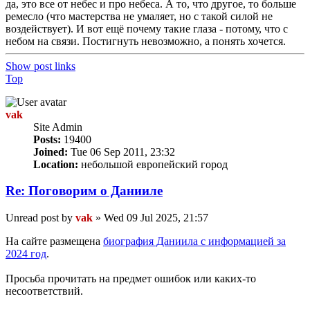
да, это все от небес и про небеса. А то, что другое, то больше
ремесло (что мастерства не умаляет, но с такой силой не
воздействует). И вот ещё почему такие глаза - потому, что с
небом на связи. Постигнуть невозможно, а понять хочется.
Show post links
Top
vak
Site Admin
Posts:
19400
Joined:
Tue 06 Sep 2011, 23:32
Location:
небольшой европейский город
Re: Поговорим o Данииле
Unread post
by
vak
»
Wed 09 Jul 2025, 21:57
На сайте размещена
биография Даниила с информацией за
2024 год
.
Просьба прочитать на предмет ошибок или каких-то
несоответствий.