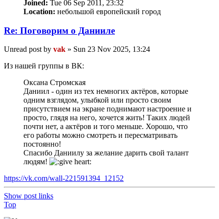
Joined:
Tue 06 Sep 2011, 23:32
Location:
небольшой европейский город
Re: Поговорим o Данииле
Unread post
by
vak
»
Sun 23 Nov 2025, 13:24
Из нашей группы в ВК:
Оксана Стромская
Даниил - один из тех немногих актёров, которые
одним взглядом, улыбкой или просто своим
присутствием на экране поднимают настроение и
просто, глядя на него, хочется жить! Таких людей
почти нет, а актёров и того меньше. Хорошо, что
его работы можно смотреть и пересматривать
постоянно!
Спасибо Даниилу за желание дарить свой талант
людям!
https://vk.com/wall-221591394_12152
Show post links
Top