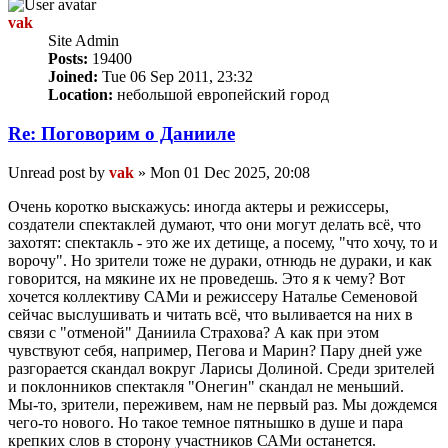
vak
Site Admin
Posts:
19400
Joined:
Tue 06 Sep 2011, 23:32
Location:
небольшой европейский город
Re: Поговорим o Данииле
Unread post
by
vak
»
Mon 01 Dec 2025, 20:08
Очень коротко выскажусь: иногда актеры и режиссеры,
создатели спектаклей думают, что они могут делать всё, что
захотят: спектакль - это же их детище, а посему, "что хочу, то и
ворочу". Но зрители тоже не дураки, отнюдь не дураки, и как
говорится, на мякине их не проведешь. Это я к чему? Вот
хочется коллективу САМи и режиссеру Наталье Семеновой
сейчас выслушивать и читать всё, что выливается на них в
связи с "отменой" Даниила Страхова? А как при этом
чувствуют себя, например, Пегова и Марин? Пару дней уже
разгорается скандал вокруг Ларисы Долиной. Среди зрителей
и поклонников спектакля "Онегин" скандал не меньший.
Мы-то, зрители, переживем, нам не первый раз. Мы дождемся
чего-то нового. Но такое темное пятнышко в душе и пара
крепких слов в сторону участников САМи останется.