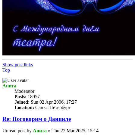
Show post links
Top
Анита
Мoderator
Posts:
18957
Joined:
Sun 02 Apr 2006, 17:27
Location:
Санкт-Петербург
Re: Поговорим o Данииле
Unread post
by
Анита
»
Thu 27 Mar 2025, 15:14