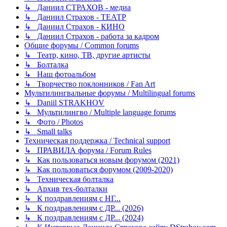
↳ Даниил СТРАХОВ - медиа
↳ Даниил Страхов - ТЕАТР
↳ Даниил Страхов - КИНО
↳ Даниил Страхов - работа за кадром
Общие форумы / Common forums
↳ Театр, кино, ТВ, другие артисты
↳ Болталка
↳ Наш фотоальбом
↳ Творчество поклонников / Fan Art
Мультилингвальные форумы / Multilingual forums
↳ Daniil STRAKHOV
↳ Мультилингво / Multiple language forums
↳ Фото / Photos
↳ Small talks
Техническая поддержка / Technical support
↳ ПРАВИЛА форума / Forum Rules
↳ Как пользоваться новым форумом (2021)
↳ Как пользоваться форумом (2009-2020)
↳ Техническая болталка
↳ Архив тех-болталки
↳ К поздравлениям с НГ...
↳ К поздравлениям с ДР... (2026)
↳ К поздравлениям с ДР... (2024)