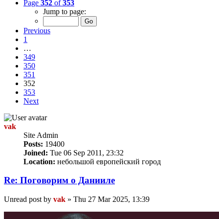
Page
352
of
353
Jump to page:
Previous
1
…
349
350
351
352
353
Next
vak
Site Admin
Posts:
19400
Joined:
Tue 06 Sep 2011, 23:32
Location:
небольшой европейский город
Re: Поговорим o Данииле
Unread post
by
vak
»
Thu 27 Mar 2025, 13:39