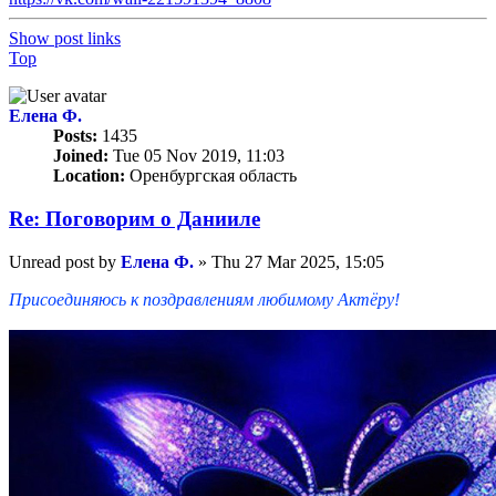
Show post links
Top
Елена Ф.
Posts:
1435
Joined:
Tue 05 Nov 2019, 11:03
Location:
Оренбургская область
Re: Поговорим o Данииле
Unread post
by
Елена Ф.
»
Thu 27 Mar 2025, 15:05
Присоединяюсь к поздравлениям любимому Актёру!