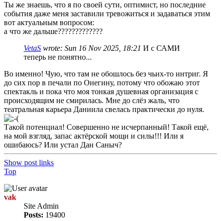
Ты же знаешь, что я по своей сути, оптимист, но последние
события даже меня заставили тревожиться и задаваться этим
вот актуальным вопросом:
а что же дальше?????????????
VetaS
wrote:
Sun 16 Nov 2025, 18:21
И с САМИ
теперь не понятно...
Во именно! Чую, что там не обошлось без чьих-то интриг. Я
до сих пор в печали по Онегину, потому что обожаю этот
спектакль и пока что моя тонкая душевная организация с
происходящим не смирилась. Мне до слёз жаль, что
театральная карьера Даниила свелась практически до нуля.
Такой потенциал! Совершенно не исчерпанный! Такой ещё,
на мой взгляд, запас актёрской мощи и силы!!! Или я
ошибаюсь? Или устал Дан Саныч?
Show post links
Top
vak
Site Admin
Posts:
19400