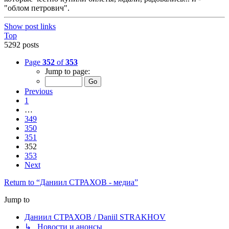
"облом петрович".
Show post links
Top
5292 posts
Page
352
of
353
Jump to page:
Previous
1
…
349
350
351
352
353
Next
Return to “Даниил СТРАХОВ - медиа”
Jump to
Даниил СТРАХОВ / Daniil STRAKHOV
↳ Новости и анонсы