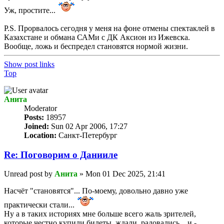
Уж, простите...
P.S. Прорвалось сегодня у меня на фоне отмены спектаклей в
Казахстане и обмана САМи с ДК Аксион из Ижевска.
Вообще, ложь и беспредел становятся нормой жизни.
Show post links
Top
Анита
Мoderator
Posts:
18957
Joined:
Sun 02 Apr 2006, 17:27
Location:
Санкт-Петербург
Re: Поговорим o Данииле
Unread post
by
Анита
»
Mon 01 Dec 2025, 21:41
Насчёт "становятся"... По-моему, довольно давно уже
практически стали...
Ну а в таких историях мне больше всего жаль зрителей,
которые честно купили билеты, ждали, радовались... и -