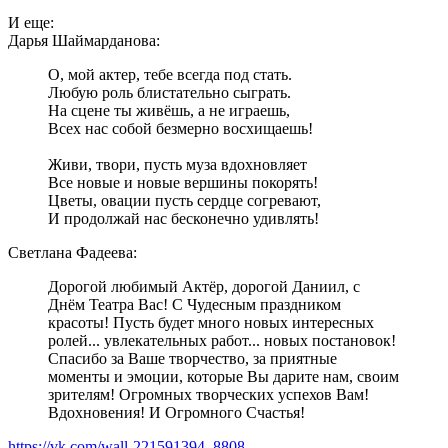
И еще:
Дарья Шаймарданова:
О, мой актер, тебе всегда под стать.
Любую роль блистательно сыграть.
На сцене ты живёшь, а не играешь,
Всех нас собой безмерно восхищаешь!
Живи, твори, пусть муза вдохновляет
Все новые и новые вершины покорять!
Цветы, овации пусть сердце согревают,
И продолжай нас бесконечно удивлять!
Светлана Фадеева:
Дорогой любимый Актёр, дорогой Даниил, с
Днём Театра Вас! С Чудесным праздником
красоты! Пусть будет много новых интересных
ролей... увлекательных работ... новых постановок!
Спасибо за Ваше творчество, за приятные
моменты и эмоции, которые Вы дарите нам, своим
зрителям! Огромных творческих успехов Вам!
Вдохновения! И Огромного Счастья!
https://vk.com/wall-221591394_8808