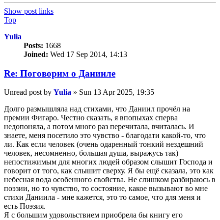
Show post links
Top
Yulia
Posts:
1668
Joined:
Wed 17 Sep 2014, 14:13
Re: Поговорим o Данииле
Unread post
by
Yulia
»
Sun 13 Apr 2025, 19:35
Долго размышляла над стихами, что Даниил прочёл на
премии Фигаро. Честно сказать, я впопыхах сперва
недопоняла, а потом много раз перечитала, вчиталась. И
знаете, меня посетило это чувство - благодати какой-то, что
ли. Как если человек (очень одаренный тонкий нездешний
человек, несомненно, большая душа, выражусь так)
непостижимым для многих людей образом слышит Господа и
говорит от того, как слышит сверху. Я бы ещё сказала, это как
небесная вода особенного свойства. Не слишком разбираюсь в
поэзии, но то чувство, то состояние, какое вызывают во мне
стихи Даниила - мне кажется, это то самое, что для меня и
есть Поэзия.
Я с большим удовольствием приобрела бы книгу его