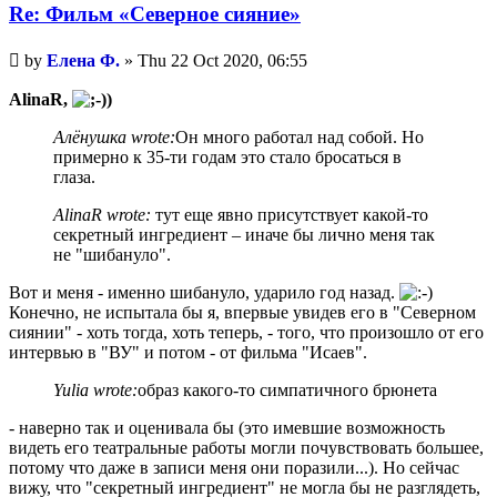
Re: Фильм «Северное сияние»
Unread
by
Елена Ф.
»
Thu 22 Oct 2020, 06:55
post
AlinaR,
Алёнушка wrote:
Он много работал над собой. Но
примерно к 35-ти годам это стало бросаться в
глаза.
AlinaR wrote:
тут еще явно присутствует какой-то
секретный ингредиент – иначе бы лично меня так
не "шибануло".
Вот и меня - именно шибануло, ударило год назад.
Конечно, не испытала бы я, впервые увидев его в "Северном
сиянии" - хоть тогда, хоть теперь, - того, что произошло от его
интервью в "ВУ" и потом - от фильма "Исаев".
Yulia wrote:
образ какого-то симпатичного брюнета
- наверно так и оценивала бы (это имевшие возможность
видеть его театральные работы могли почувствовать большее,
потому что даже в записи меня они поразили...). Но сейчас
вижу, что "секретный ингредиент" не могла бы не разглядеть,