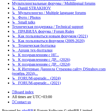
Мультилингвальные форумы / Multilingual forums
↳ Daniil STRAKHOV
↳ Мультилингво / Multiple language forums
↳ Фото / Photos
↳ Small talks
Техническая поддержка / Technical support
↳ ПРАВИЛА форума / Forum Rules
↳ Как пользоваться новым форумом (2021)
↳ Как пользоваться форумом (2009-2020)
↳ Техническая болталка
↳ Архив тех-болталки
↳ К поздравлениям с НГ...
↳ К поздравлениям с ДР... (2026)
↳ К поздравлениям с ДР... (2024)
↳ К Интервью Даниила Страхова сайту DStrahov.com
(ноябрь 2024)...
↳ FORUM-upgrade... (2024)
↳ FORUM-upgrade... (2021)
Board index
All times are
UTC+03:00
Contact us
Powered by
phpBB
® Forum Software © phpBB Limited