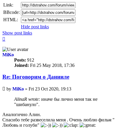
Link:
BBcode:
HTML:
Hide post links
Show post links
Top
MiKo
Posts:
912
Joined:
Fri 25 May 2018, 17:36
Re: Поговорим o Данииле
Unread
by
MiKo
»
Fri 23 Oct 2020, 19:13
post
AlinaR wrote:
иначе бы лично меня так не
"шибануло".
Аналогично Алин.
Спасибо тебе развеселила меня . Очень люблю фильм "
Любовь и голуби"