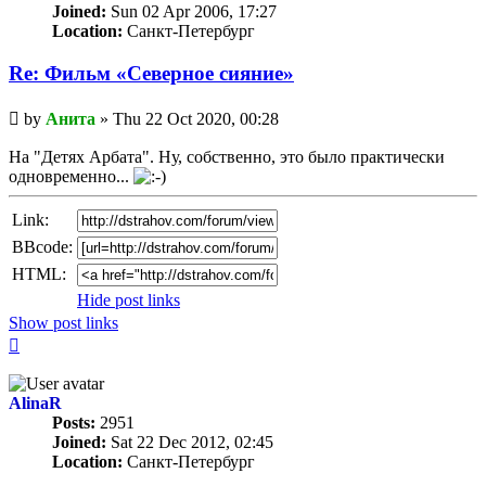
Joined:
Sun 02 Apr 2006, 17:27
Location:
Санкт-Петербург
Re: Фильм «Северное сияние»
Unread
by
Анита
»
Thu 22 Oct 2020, 00:28
post
На "Детях Арбата". Ну, собственно, это было практически
одновременно...
Link:
BBcode:
HTML:
Hide post links
Show post links
Top
AlinaR
Posts:
2951
Joined:
Sat 22 Dec 2012, 02:45
Location:
Санкт-Петербург