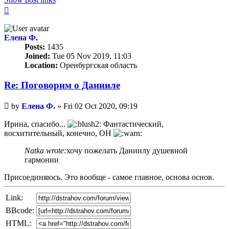
Top
Елена Ф.
Posts:
1435
Joined:
Tue 05 Nov 2019, 11:03
Location:
Оренбургская область
Re: Поговорим o Данииле
Unread
by
Елена Ф.
»
Fri 02 Oct 2020, 09:19
post
Ирина, спасибо...
Фантастический,
восхитительный, конечно, ОН
Natka wrote:
хочу пожелать Даниилу душевной
гармонии
Присоединяюсь. Это вообще - самое главное, основа основ.
Link:
BBcode:
HTML: