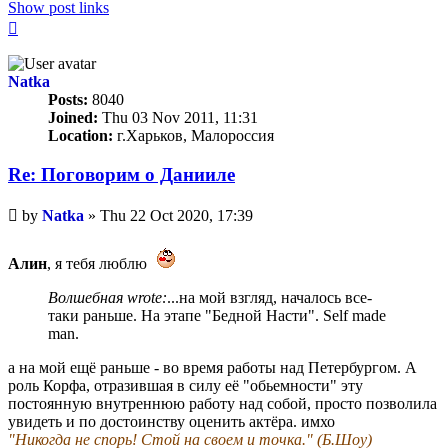
Show post links
Top
Natka
Posts:
8040
Joined:
Thu 03 Nov 2011, 11:31
Location:
г.Харьков, Малороссия
Re: Поговорим o Данииле
Unread
by
Natka
»
Thu 22 Oct 2020, 17:39
post
Aлин
, я тебя люблю
Волшебная wrote:
...на мой взгляд, началось все-
таки раньше. На этапе "Бедной Насти". Self made
man.
а на мой ещё раньше - во время работы над Петербургом. А
роль Корфа, отразившая в силу её "обьемности" эту
постоянную внутреннюю работу над собой, просто позволила
увидеть и по достоинству оценить актёра. имхо
"Никогда не спорь! Стой на своем и точка." (Б.Шоу)