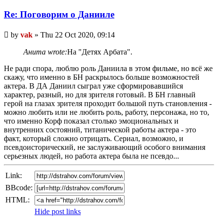
Re: Поговорим o Данииле
Unread
by
vak
»
Thu 22 Oct 2020, 09:14
post
Анита wrote:
На "Детях Арбата".
Не ради спора, люблю роль Даниила в этом фильме, но всё же
скажу, что именно в БН раскрылось больше возможностей
актера. В ДА Даниил сыграл уже сформировавшийся
характер, разный, но для зрителя готовый. В БН главный
герой на глазах зрителя проходит большой путь становления -
можно любить или не любить роль, работу, персонажа, но то,
что именно Корф показал столько эмоциональных и
внутренних состояний, титанической работы актера - это
факт, который сложно отрицать. Сериал, возможно, и
псевдоисторический, не заслуживающий особого внимания
серьезных людей, но работа актера была не псевдо...
Link:
BBcode:
HTML:
Hide post links