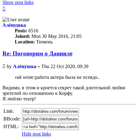
Show post links
Top
Алёнушка
Posts:
6516
Joined:
Mon 30 May 2016, 21:05
Location:
Тюмень
Re: Поговорим o Данииле
Unread
by
Алёнушка
»
Thu 22 Oct 2020, 09:39
post
vak wrote:
работа актера была не псевдо..
Видимо, в этом и кроется секрет такой длительной любви
зрителей по отношению к Корфу.
Я люблю театр!
Link:
BBcode:
HTML:
Hide post links