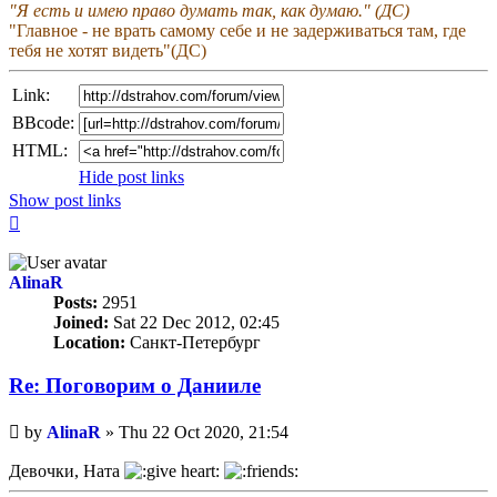
"Я есть и имею право думать так, как думаю." (ДС)
"Главное - не врать самому себе и не задерживаться там, где
тебя не хотят видеть"(ДС)
Link:
BBcode:
HTML:
Hide post links
Show post links
Top
AlinaR
Posts:
2951
Joined:
Sat 22 Dec 2012, 02:45
Location:
Санкт-Петербург
Re: Поговорим o Данииле
Unread
by
AlinaR
»
Thu 22 Oct 2020, 21:54
post
Девочки, Ната