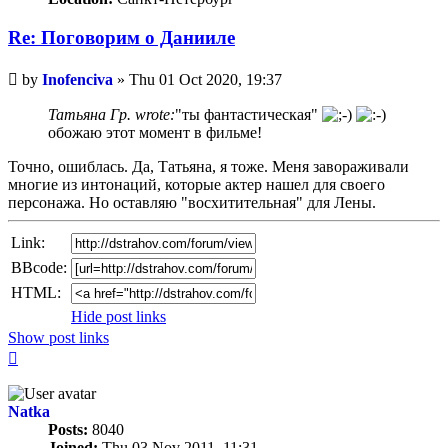
Re: Поговорим o Данииле
Unread
by
Inofenciva
»
Thu 01 Oct 2020, 19:37
post
Татьяна Гр. wrote:
"ты фантастическая"
обожаю этот момент в фильме!
Точно, ошиблась. Да, Татьяна, я тоже. Меня завораживали
многие из интонаций, которые актер нашел для своего
персонажа. Но оставляю "восхитительная" для Лены.
Link:
BBcode:
HTML:
Hide post links
Show post links
Top
Natka
Posts:
8040
Joined:
Thu 03 Nov 2011, 11:31