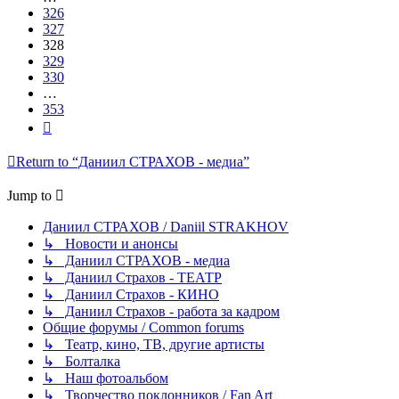
326
327
328
329
330
…
353
Next
Return to “Даниил СТРАХОВ - медиа”
Jump to
Даниил СТРАХОВ / Daniil STRAKHOV
↳ Новости и анонсы
↳ Даниил СТРАХОВ - медиа
↳ Даниил Страхов - ТЕАТР
↳ Даниил Страхов - КИНО
↳ Даниил Страхов - работа за кадром
Общие форумы / Common forums
↳ Театр, кино, ТВ, другие артисты
↳ Болталка
↳ Наш фотоальбом
↳ Творчество поклонников / Fan Art