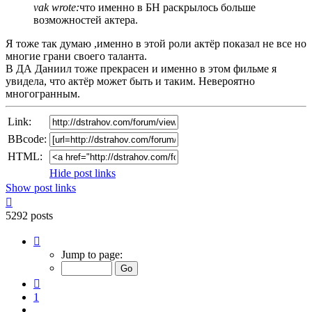
vak wrote:
что именно в БН раскрылось больше
возможностей актера.
Я тоже так думаю ,именно в этой роли актёр показал не все но
многие грани своего таланта.
В ДА Даниил тоже прекрасен и именно в этом фильме я
увидела, что актёр может быть и таким. Невероятно
многогранным.
Link:
BBcode:
HTML:
Hide post links
Show post links
Top
5292 posts
Page
328
Jump to page:
of
353
Previous
1
…