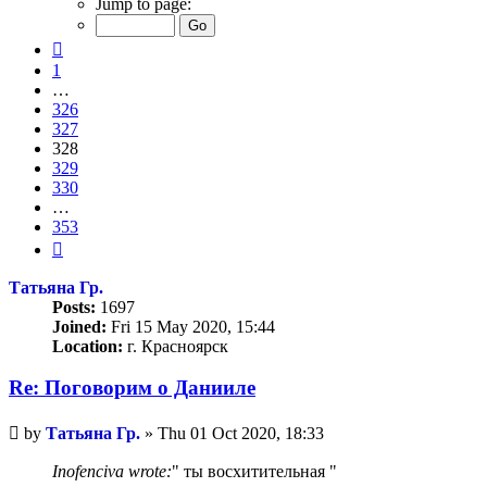
Jump to page:
of
353
Previous
1
…
326
327
328
329
330
…
353
Next
Татьяна Гр.
Posts:
1697
Joined:
Fri 15 May 2020, 15:44
Location:
г. Красноярск
Re: Поговорим o Данииле
Unread
by
Татьяна Гр.
»
Thu 01 Oct 2020, 18:33
post
Inofenciva wrote:
" ты восхитительная "