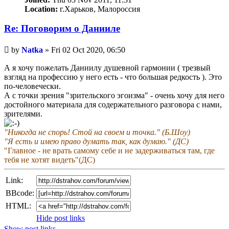
Location:
г.Харьков, Малороссия
Re: Поговорим o Данииле
Unread
by
Natka
»
Fri 02 Oct 2020, 06:50
post
А я хочу пожелать Даниилу душевной гармонии ( трезвый
взгляд на профессию у него есть - что большая редкость ). Это
по-человечески.
А с точки зрения "зрительского эгоизма" - очень хочу для него
достойного материала для содержательного разговора с нами,
зрителями.
"Никогда не спорь! Стой на своем и точка." (Б.Шоу)
"Я есть и имею право думать так, как думаю." (ДС)
"Главное - не врать самому себе и не задерживаться там, где
тебя не хотят видеть"(ДС)
Link:
BBcode:
HTML:
Hide post links
Show post links