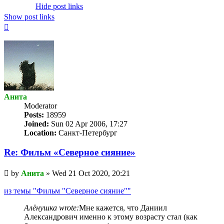
Hide post links
Show post links
Top
Анита
Мoderator
Posts:
18959
Joined:
Sun 02 Apr 2006, 17:27
Location:
Санкт-Петербург
Re: Фильм «Северное сияние»
Unread
by
Анита
»
Wed 21 Oct 2020, 20:21
post
из темы "Фильм "Северное сияние""
Алёнушка wrote:
Мне кажется, что Даниил
Александрович именно к этому возрасту стал (как