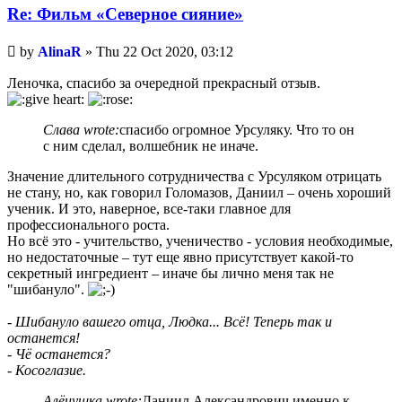
Re: Фильм «Северное сияние»
Unread
by
AlinaR
»
Thu 22 Oct 2020, 03:12
post
Леночка, спасибо за очередной прекрасный отзыв.
Слава wrote:
спасибо огромное Урсуляку. Что то он
с ним сделал, волшебник не иначе.
Значение длительного сотрудничества с Урсуляком отрицать
не стану, но, как говорил Голомазов, Даниил – очень хороший
ученик. И это, наверное, все-таки главное для
профессионального роста.
Но всё это - учительство, ученичество - условия необходимые,
но недостаточные – тут еще явно присутствует какой-то
секретный ингредиент – иначе бы лично меня так не
"шибануло".
- Шибануло вашего отца, Людка... Всё! Теперь так и
останется!
- Чё останется?
- Косоглазие.
Алёнушка wrote:
Даниил Александрович именно к