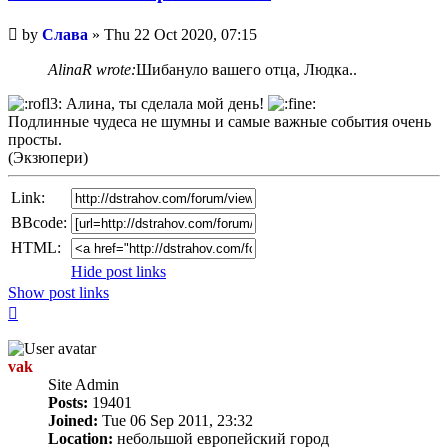
Unread
by
Слава
»
Thu 22 Oct 2020, 07:15
post
AlinaR wrote:
Шибануло вашего отца, Людка..
Алина, ты сделала мой день!
Подлинные чудеса не шумны и самые важные события очень
просты.
(Экзюпери)
Link:
BBcode:
HTML:
Hide post links
Show post links
Top
vak
Site Admin
Posts:
19401
Joined:
Tue 06 Sep 2011, 23:32
Location:
небольшой европейский город