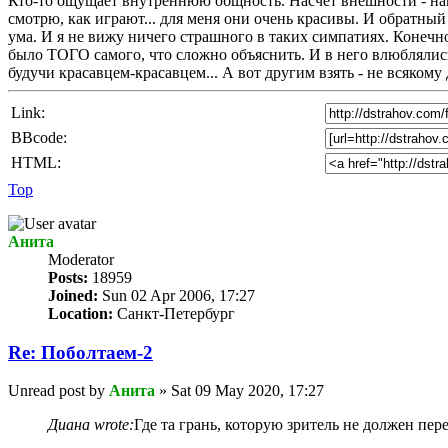
Кто-то ощущает внутреннюю общность. Насчет внешности - нап
смотрю, как играют... для меня они очень красивы. И обратный
ума. И я не вижу ничего страшного в таких симпатиях. Конечн
было ТОГО самого, что сложно объяснить. И в него влюблялись
будучи красавцем-красавцем... А вот другим взять - не всякому 
Link:
BBcode:
HTML:
Top
Анита
Мoderator
Posts:
18959
Joined:
Sun 02 Apr 2006, 17:27
Location:
Санкт-Петербург
Re: Поболтаем-2
Unread post
by
Анита
»
Sat 09 May 2020, 17:27
Диана wrote:
Где та грань, которую зритель не должен пер