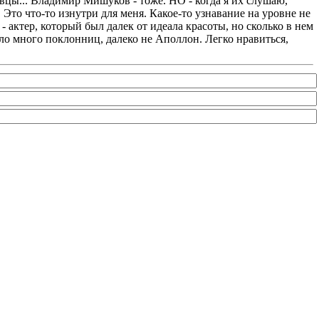
цы... Владимир Мишуков - тоже. НО - когда я их слушаю,
 Это что-то изнутри для меня. Какое-то узнавание на уровне не
актер, который был далек от идеала красоты, но сколько в нем
ло много поклонниц, далеко не Аполлон. Легко нравиться,