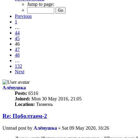
Jump to page:
Previous
1
…
44
45
46
47
48
…
132
Next
Алёнушка
Posts:
6516
Joined:
Mon 30 May 2016, 21:05
Location:
Тюмень
Re: Поболтаем-2
Unread post
by
Алёнушка
»
Sat 09 May 2020, 16:26