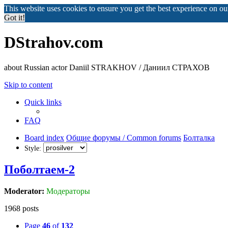
This website uses cookies to ensure you get the best experience on o
Got it!
DStrahov.com
about Russian actor Daniil STRAKHOV / Даниил СТРАХОВ
Skip to content
Quick links
FAQ
Board index
Общие форумы / Common forums
Болталка
Style:
Поболтаем-2
Moderator:
Модераторы
1968 posts
Page
46
of
132