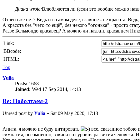
Диана wrote:
Влюбляются ли (если это вообще можно назв
Отчего же нет? Ведь и в самом деле, главное - не красота. Ведь
А красота без "чего-то ещё", без некого "огонька" - просто ст
Разве Бельмондо красавец? А можно ли назвать красавцем Нико
Link:
BBcode:
HTML:
Top
Yulia
Posts:
1668
Joined:
Wed 17 Sep 2014, 14:13
Re: Поболтаем-2
Unread post
by
Yulia
»
Sat 09 May 2020, 17:13
Анита, я можно не буду цитировать
все, сказанное тобою 
симпатия, несомненно, зависит от уровня развития человека. И