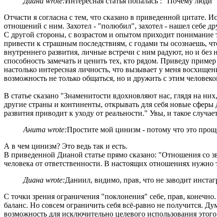
Диана wrote:
Интересная статья попалась : "Почему люди 
Отчасти я согласна с тем, что сказано в приведенной цитате
отношений с ним. Захотел - "полюбил", захотел - нашел себе др
С другой стороны, с возрастом и опытом приходит понимание т
привести к страшным последствиям, с годами ты осознаешь, чт
внутреннего развития, личные встречи с ним радуют, но и без
способность замечать и ценить тех, кто рядом. Приведу пример
настолько интересная личность, что вызывает у меня восхищени
возможность не только общаться, но и дружить с этим человеко
В статье сказано "Знаменитости вдохновляют нас, глядя на них
другие страны и континенты, открывать для себя новые сферы
развития приводит к уходу от реальности." Увы, и такое случает
Анита wrote:
Простите мой цинизм - потому что это прощ
А в чем цинизм? Это ведь так и есть.
В приведенной Дианой статье прямо сказано: "Отношения со з
человека от ответственности. В настоящих отношениях нужно т
Диана wrote:
Даниил, видимо, прав, что не заводит инстаг
С точки зрения ограничения "поклонения" себе, прав, конечно.
баланс. Но совсем ограничить себя всё-равно не получится. Ду
возможность для исключительно целевого использования этого 