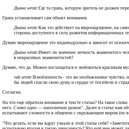
Диана wrote:
Где та грань, которую зритель не должен пер
Грань устанавливает сам объект внимания.
Диана wrote:
Как это действует на мироощущение, на само
стороны доступного в силу развития информационных тех
Думаю мироощущение это индивидуально и зависит от психич
Диана wrote:
Имеет ли значение личность знаменитого че
в некрасивых знаменитостей?
Думаю, что да. Можно восхищаться и любоваться красивым м
vak wrote:
Влюбленность - это же необъяснимое чувство, ни
бы людей спасли свою душу и сердце от погибели и стра
Согласна.
На что еще обратила внимание в тексте статьи? На такое слов
него. Слово одно — наполнение разное". Далее в статье нам о
испытывают сложности в общении с окружающим миром (но в э
"Что делать, если вы вдруг узнали в этой статье себя? «Замети
испытываю впадая в такую зависимость? Что ещё мне может да