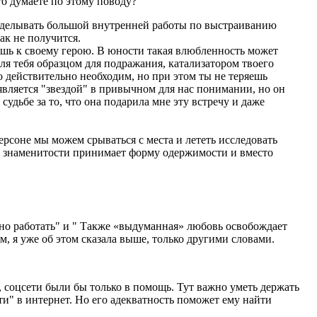
то думаете по этому поводу?
проделывать большой внутренней работы по выстраиванию
ак не получится.
ешь к своему герою. В юности такая влюбленность может
ля тебя образцом для подражания, катализатором твоего
о действительно необходим, но при этом ты не теряешь
 является "звездой" в привычном для нас понимании, но он
удьбе за то, что она подарила мне эту встречу и даже
ерсоне мы можем срываться с места и лететь исследовать
ие знаменитости принимает форму одержимости и вместо
но работать" и " Также «выдуманная» любовь освобождает
, я уже об этом сказала выше, только другими словами.
е, соцсети были бы только в помощь. Тут важно уметь держать
ти" в интернет. Но его адекватность поможет ему найти