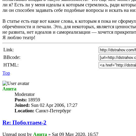
ли я? Есть ли у меня идеалы к которым стремлюсь, ради которых
ли он способен задавать себе подобные вопросы и искать на ни
В статье есть еще вот какие слова, к которым я пока не сфо
обречённости и печали. Это, для некоторых, является ценност
не развита, нет идеалов и самореализации — хочется прикрепит
Я люблю театр!
Link:
BBcode:
HTML:
Top
Анита
Мoderator
Posts:
18959
Joined:
Sun 02 Apr 2006, 17:27
Location:
Санкт-Петербург
Re: Поболтаем-2
Unread post
by
Анита
»
Sat 09 May 2020, 16:57