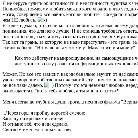
Я не берусь судить об истинности и неистинности чувства к че
Но вообще, по-моему, любить можно кого угодно и что угодно - 
мозга, совершенно всё равно, кого вы любите - соседа по подъ
чем НЕ любить.
Я только думаю, что, если кого-то любишь, то желаешь ему добр
понимания, что для него лучше. И не станешь требовать ответа,
постоянно общаться, я хочу засыпать его цветами, я хочу внимания
Так вот та грань, за которую не надо переступать - это грань,
стишках было: "Но мало ль я чего хочу! Мама спит, и я молчу".
Как это действует на мироощущение, на самоощущение чел
доступного в силу развития информационных технологий -
Может. Но всё это зависит, как ни банально звучит, от нас са
удовлетворение собственных желаний - тут ничего не поделаешь
он всё-таки далеко.
Потому что эта неземная любовь нередко
вырождается в "вот я тебя люблю, а ты мне что за это?!"
Меня всегда до глубины души трогала песня из фильма "Верны
...Через горы я пройду дорогой смелою,
Загляну на крыльях в синеву -
И отныне всё, что я ни сделаю,
Светлым именем твоим я назову.