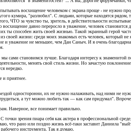
"влюбляются" в знаменитостей?"... А вы, дорогие форумчанки, ч
. Испытывать восхищение человеком с экрана проще - не нужно 
угого кумира, "разлюбил". С людьми, которые находятся рядом, т
ого, ЧТО за чувство ты, зритель, в действительности испытыва
о восхищение давно переросло в уважение, человек становится д
 них ты способен жить своей жизнью. Такой экранный герой част
 из своей жизни: среди моих знакомых есть человек, который не
е и уважение не меньшее, чем Дан Саныч. И я очень благодарна с
м.
, мы сами становимся лучше. Благодаря интересу к знаменитой п
 деятельности, менять свой стиль жизни. Но зачастую поклонен
ся нередко.
е и приятнее.
вездой односторонни, их не нужно налаживать, над ними не нуж
рудиться, а тут можно любить так — как сам придумал". Впрочем
рам. Наверное, все понимает правильно.
 С точки зрения пиара себя как актера в профессиональной сред
маю, что рано или поздно жизнь всё-таки заставит Даниила "вый
рабочего инструмента. Так я думаю.