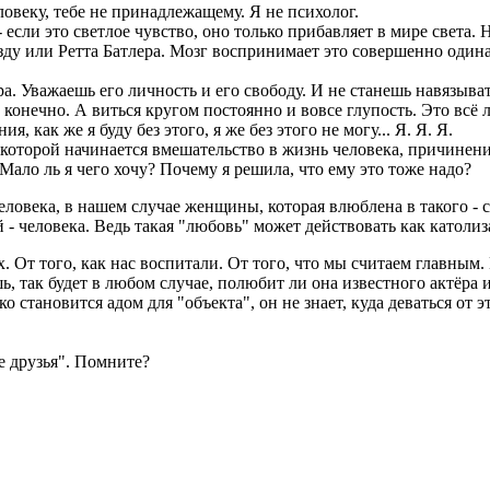
ловеку, тебе не принадлежащему. Я не психолог.
если это светлое чувство, оно только прибавляет в мире света. Н
езду или Ретта Батлера. Мозг воспринимает это совершенно один
а. Уважаешь его личность и его свободу. И не станешь навязыват
 конечно. А виться кругом постоянно и вовсе глупость. Это всё л
, как же я буду без этого, я же без этого не могу... Я. Я. Я.
 за которой начинается вмешательство в жизнь человека, причине
 Мало ль я чего хочу? Почему я решила, что ему это тоже надо?
овека, в нашем случае женщины, которая влюблена в такого - с
 человека. Ведь такая "любовь" может действовать как католиз
мих. От того, как нас воспитали. От того, что мы считаем главн
, так будет в любом случае, полюбит ли она известного актёра 
 становится адом для "объекта", он не знает, куда деваться от э
е друзья". Помните?