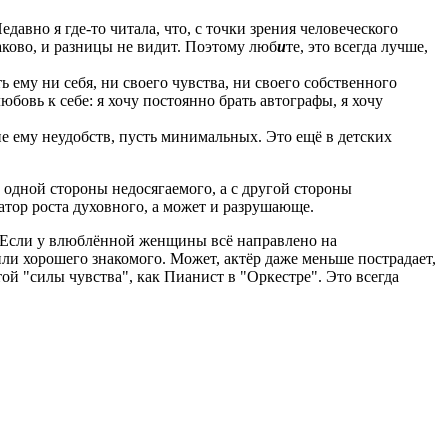
едавно я где-то читала, что, с точки зрения человеческого
аково, и разницы не видит. Поэтому люб
и
те, это всегда лучше,
ь ему ни себя, ни своего чувства, ни своего собственного
юбовь к себе: я хочу постоянно брать автографы, я хочу
ние ему неудобств, пусть минимальных. Это ещё в детских
 одной стороны недосягаемого, а с другой стороны
атор роста духовного, а может и разрушающе.
ым. Если у влюблённой женщины всё направлено на
или хорошего знакомого. Может, актёр даже меньше пострадает,
той "силы чувства", как Пианист в "Оркестре". Это всегда