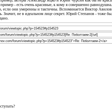
ример, актеры Александр Яцко и Юрий Чурсин как бы не красав
 пример - есть очень красивые, к кому я совершенно равнодушна.
о, если они умеренны и тактичны. Вспоминается Виктор Авилов - 
. Значит, не в идеальном лице секрет. Юрий Степанов - тоже бы
дано.
еступать?