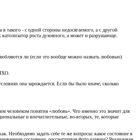
 такого - с одной стороны недосягаемого, а с другой
 католизатор роста духовного, а может и разрушающе.
любляются ли (если это вообще можно назвать любовью)
ИМХО.
условиях она зарождается. Если бы было иначе, сколько
мим человеком понятия «любовь». Что именно это значит для
циональные и впечатлительные, во-вторых, те, которые
ак. Необходимо задать себе те же вопросы: какое состояние я
ированном состоянии, рассматривая фото кумира? Реализован