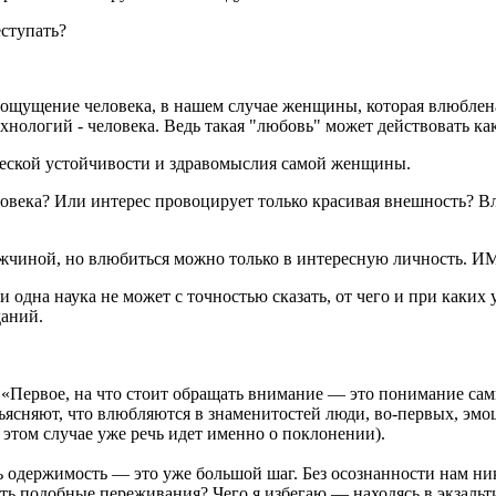
еступать?
ощущение человека, в нашем случае женщины, которая влюблена в
нологий - человека. Ведь такая "любовь" может действовать как
еской устойчивости и здравомыслия самой женщины.
ловека? Или интерес провоцирует только красивая внешность? В
ужчиной, но влюбиться можно только в интересную личность. 
 одна наука не может с точностью сказать, от чего и при каких 
даний.
а: «Первое, на что стоит обращать внимание — это понимание са
бъясняют, что влюбляются в знаменитостей люди, во-первых, эмо
том случае уже речь идет именно о поклонении).
ть одержимость — это уже большой шаг. Без осознанности нам ник
ть подобные переживания? Чего я избегаю — находясь в экзальт