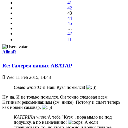
41
42
43
44
45
…
47
Next
AlinaR
Re: Галерея наших АВАТАР
Unread
Wed 11 Feb 2015, 14:43
post
Слава wrote:
Ой! Наш Кузя помылся!
Ну, да. И не только помылся. Он точно следовал всем
Катиным рекомендациям (см. ниже). Потому и сияет теперь
как новый самовар.
KATERINA wrote:
А тебе "Кузя", пора мыло не под
подушку, а по назначению!
А если
страшновато, то, до этого, можно и водку туда же