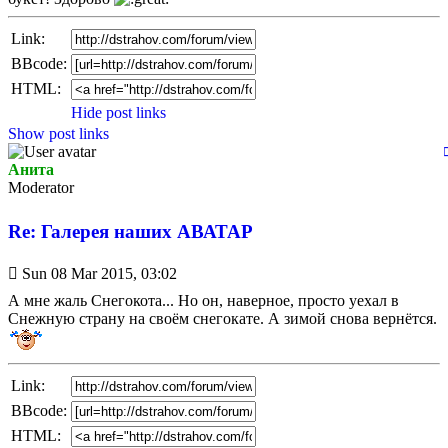
Link:
BBcode:
HTML:
Hide post links
Show post links
Анита
Мoderator
Re: Галерея наших АВАТАР
Unread
Sun 08 Mar 2015, 03:02
post
А мне жаль Снегокота... Но он, наверное, просто уехал в
Снежную страну на своём снегокате. А зимой снова вернётся.
Link:
BBcode:
HTML: