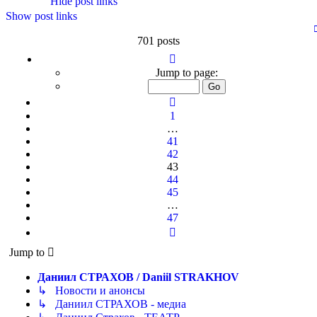
Hide post links
Show post links
701 posts
Page
43
Jump to page:
of
47
Previous
1
…
41
42
43
44
45
…
47
Next
Jump to
Даниил СТРАХОВ / Daniil STRAKHOV
↳ Новости и анонсы
↳ Даниил СТРАХОВ - медиа