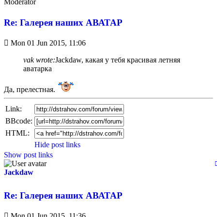
Мoderator
Re: Галерея наших АВАТАР
Unread
Mon 01 Jun 2015, 11:06
post
vak wrote:
Jackdaw, какая у тебя красивая летняя
аватарка
Да, прелестная.
Link:
BBcode:
HTML:
Hide post links
Show post links
Jackdaw
Re: Галерея наших АВАТАР
Unread
Mon 01 Jun 2015, 11:36