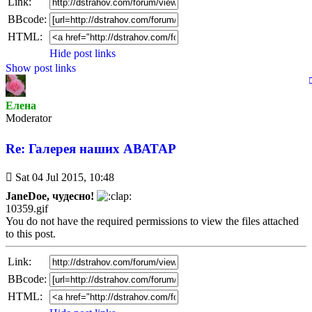
Link:
BBcode:
HTML:
Hide post links
Show post links
Елена
Мoderator
Re: Галерея наших АВАТАР
Unread
Sat 04 Jul 2015, 10:48
post
JaneDoe, чудесно!
10359.gif
You do not have the required permissions to view the files attached
to this post.
Link:
BBcode:
HTML: