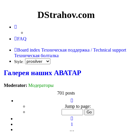
DStrahov.com
FAQ
Board index
Техническая поддержка / Technical support
Техническая болталка
Style:
Галерея наших АВАТАР
Moderator:
Модераторы
701 posts
Page
43
Jump to page:
of
47
Previous
1
…