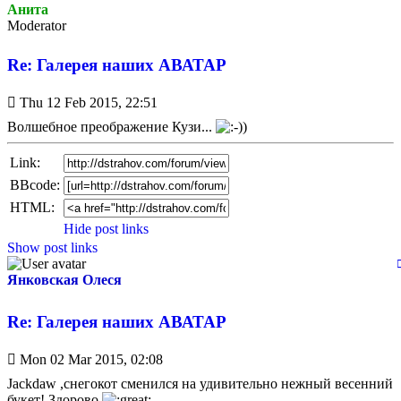
Анита
Мoderator
Re: Галерея наших АВАТАР
Unread
Thu 12 Feb 2015, 22:51
post
Волшебное преображение Кузи...
Link:
BBcode:
HTML:
Hide post links
Show post links
Янковская Олеся
Re: Галерея наших АВАТАР
Unread
Mon 02 Mar 2015, 02:08
post
Jackdaw ,снегокот сменился на удивительно нежный весенний
букет! Здорово