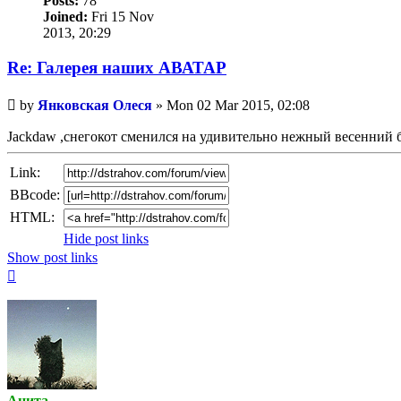
Posts:
78
Joined:
Fri 15 Nov
2013, 20:29
Re: Галерея наших АВАТАР
Unread
by
Янковская Олеся
»
Mon 02 Mar 2015, 02:08
post
Jackdaw ,снегокот сменился на удивительно нежный весенний 
Link:
BBcode:
HTML:
Hide post links
Show post links
Top
Анита