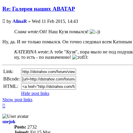
Re: Галерея наших АВАТАР
Unread
by
AlinaR
»
Wed 11 Feb 2015, 14:43
post
Слава wrote:
Ой! Наш Кузя помылся!
Ну, да. И не только помылся. Он точно следовал всем Катиным
KATERINA wrote:
А тебе "Кузя", пора мыло не под подушк
ну, то есть - по назначению!
Link:
BBcode:
HTML:
Hide post links
Show post links
Top
snejok
Posts:
2732
Joined:
Fri 15 Mar