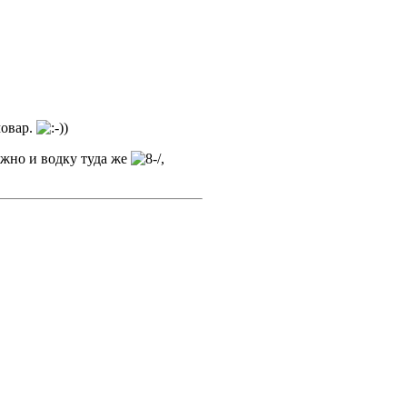
мовар.
ожно и водку туда же
,