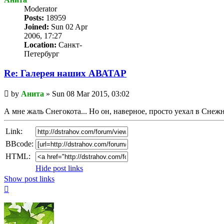
Мoderator
Posts:
18959
Joined:
Sun 02 Apr
2006, 17:27
Location:
Санкт-
Петербург
Re: Галерея наших АВАТАР
Unread
by
Анита
»
Sun 08 Mar 2015, 03:02
post
А мне жаль Снегокота... Но он, наверное, просто уехал в Снеж
Link:
BBcode:
HTML:
Hide post links
Show post links
Top