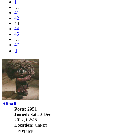
1
…
41
42
43
44
45
…
47
Next
AlinaR
Posts:
2951
Joined:
Sat 22 Dec
2012, 02:45
Location:
Санкт-
Петербург