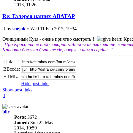
2013, 11:26
Re: Галерея наших АВАТАР
Unread
by
snejok
»
Wed 11 Feb 2015, 19:34
post
Очищенный Кузя - очень приятно смотреть!!!
Kрас
"Про Красоты не надо говорить.Чтобы не плакали те, которым
Красота должна быть везде, вокруг и нам в сердце..."
Link:
BBcode:
HTML:
Hide post links
Show post links
Top
blir
Posts:
3672
Joined:
Sun 25 May
2014, 19:59