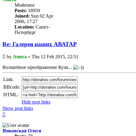
Мoderator
Posts:
18959
Joined:
Sun 02 Apr
2006, 17:27
Location:
Санкт-
Петербург
Re: Галерея наших АВАТАР
Unread
by
Анита
»
Thu 12 Feb 2015, 22:51
post
Волшебное преображение Кузи...
Link:
BBcode:
HTML:
Hide post links
Show post links
Top
Янковская Олеся