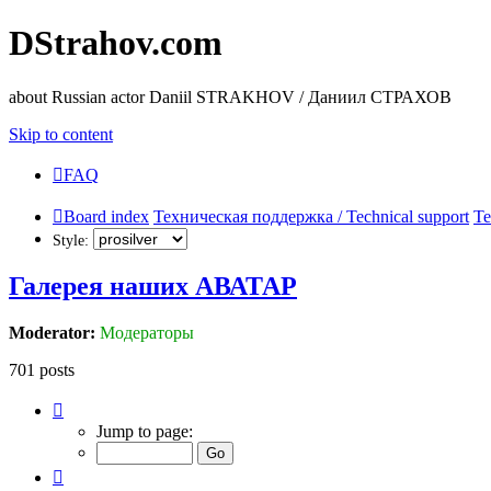
DStrahov.com
about Russian actor Daniil STRAKHOV / Даниил СТРАХОВ
Skip to content
FAQ
Board index
Техническая поддержка / Technical support
Те
Style:
Галерея наших АВАТАР
Moderator:
Модераторы
701 posts
Page
43
Jump to page:
of
47
Previous