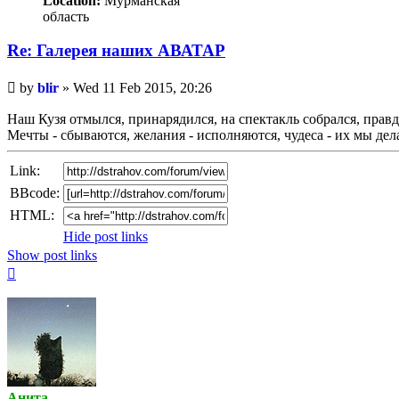
Location:
Мурманская
область
Re: Галерея наших АВАТАР
Unread
by
blir
»
Wed 11 Feb 2015, 20:26
post
Наш Кузя отмылся, принарядился, на спектакль собрался, прав
Мечты - сбываются, желания - исполняются, чудеса - их мы де
Link:
BBcode:
HTML:
Hide post links
Show post links
Top
Анита