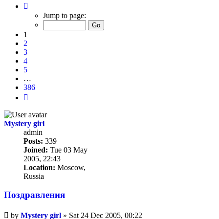
Page
1
Jump to page:
of
386
1
2
3
4
5
…
386
Next
Mystery girl
admin
Posts:
339
Joined:
Tue 03 May
2005, 22:43
Location:
Moscow,
Russia
Поздравлeния
Unread
by
Mystery girl
»
Sat 24 Dec 2005, 00:22