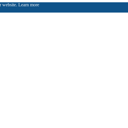
ur website.
Learn more