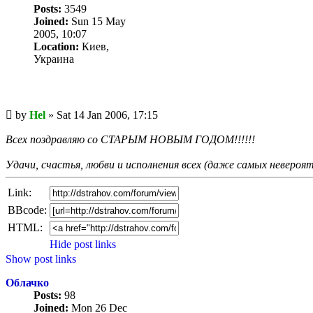
Posts:
3549
Joined:
Sun 15 May
2005, 10:07
Location:
Киев,
Украина
Unread
by
Hel
»
Sat 14 Jan 2006, 17:15
post
Всех поздравляю со СТАРЫМ НОВЫМ ГОДОМ!!!!!!
Удачи, счастья, любви и исполнения всех (даже самых невероя
Link:
BBcode:
HTML:
Hide post links
Show post links
Облачко
Posts:
98
Joined:
Mon 26 Dec