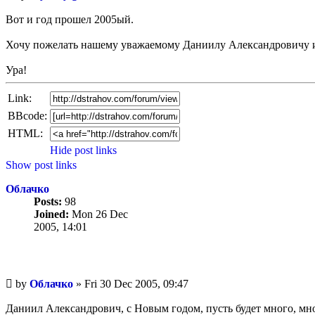
post
Вот и год прошел 2005ый.
Хочу пожелать нашему уважаемому Даниилу Александровичу и 
Ура!
Link:
BBcode:
HTML:
Hide post links
Show post links
Облачко
Posts:
98
Joined:
Mon 26 Dec
2005, 14:01
Unread
by
Облачко
»
Fri 30 Dec 2005, 09:47
post
Даниил Александрович, с Новым годом, пусть будет много, мно