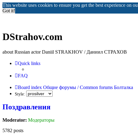
This website uses cookies to ensure you get the best experience on o
Got it!
DStrahov.com
about Russian actor Daniil STRAKHOV / Даниил СТРАХОВ
Quick links
FAQ
Board index
Общие форумы / Common forums
Болталка
Style:
Поздравлeния
Moderator:
Модераторы
5782 posts