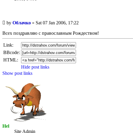
Unread
by
Облачко
»
Sat 07 Jan 2006, 17:22
post
Всех поздравляю с православным Рождеством!
Link:
BBcode:
HTML:
Hide post links
Show post links
Hel
Site Admin