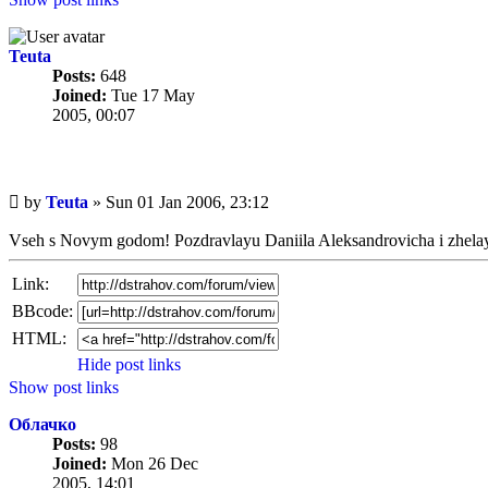
Teuta
Posts:
648
Joined:
Tue 17 May
2005, 00:07
Unread
by
Teuta
»
Sun 01 Jan 2006, 23:12
post
Vseh s Novym godom! Pozdravlayu Daniila Aleksandrovicha i zhela
Link:
BBcode:
HTML:
Hide post links
Show post links
Облачко
Posts:
98
Joined:
Mon 26 Dec
2005, 14:01