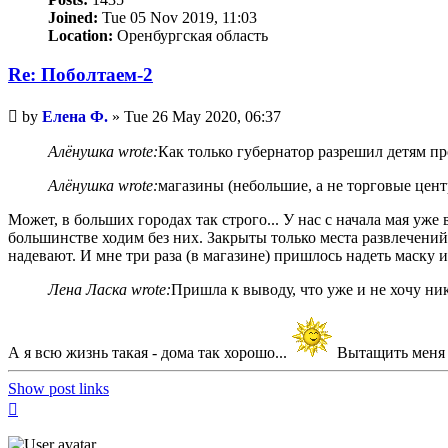
Joined:
Tue 05 Nov 2019, 11:03
Location:
Оренбургская область
Re: Поболтаем-2
Unread
by
Елена Ф.
»
Tue 26 May 2020, 06:37
post
Алёнушка wrote:
Как только губернатор разрешил детям пр
Алёнушка wrote:
магазины (небольшие, а не торговые цент
Может, в больших городах так строго... У нас с начала мая уже
большинстве ходим без них. Закрыты только места развлечений,
надевают. И мне три раза (в магазине) пришлось надеть маску и
Лена Ласка wrote:
Пришла к выводу, что уже и не хочу ник
А я всю жизнь такая - дома так хорошо...
Вытащить меня и
Show post links
Top