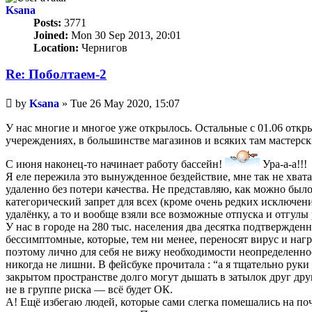
Ksana
Posts:
3771
Joined:
Mon 30 Sep 2013, 20:01
Location:
Чернигов
Re: Поболтаем-2
Unread
by
Ksana
»
Tue 26 May 2020, 15:07
post
У нас многие и многое уже открылось. Остальные с 01.06 отк
учереждениях, в большинстве магазинов и всяких там мастерс
С июня наконец-то начинает работу бассейн!
Ура-а-а!!!
Я еле пережила это вынужденное бездействие, мне так не хвата
удаленно без потери качества. Не представляю, как можно было
категорический запрет для всех (кроме очень редких исключени
удалёнку, а то и вообще взяли все возможные отпуска и отгулы
У нас в городе на 280 тыс. населения два десятка подтвержде
бессимптомные, которые, тем ни менее, переносят вирус и наг
поэтому лично для себя не вижу необходимости неопределенное
никогда не лишни. В фейсбуке прочитала : “а я тщательно руки 
закрытом пространстве долго могут дышать в затылок друг дру
не в группе риска — всё будет ОК.
А! Ещё избегаю людей, которые сами слегка помешались на почв