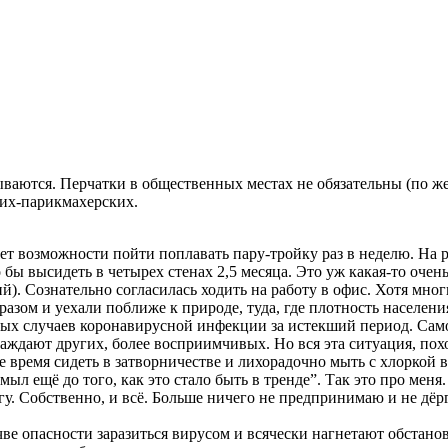
рываются. Перчатки в общественных местах не обязательны (по 
ких-парикмахерских.
ет возможности пойти поплавать пару-тройку раз в неделю. На р
 бы высидеть в четырех стенах 2,5 месяца. Это уж какая-то оче
й). Сознательно согласилась ходить на работу в офис. Хотя мно
 разом и уехали поближе к природе, туда, где плотность населен
нных случаев коронавирусной инфекции за истекший период. Само
раждают других, более восприимчивых. Но вся эта ситуация, по
 время сидеть в затворничестве и лихорадочно мыть с хлоркой 
мыл ещё до того, как это стало быть в тренде”. Так это про меня
гу. Собственно, и всё. Больше ничего не предпринимаю и не дё
е опасности заразиться вирусом и всячески нагнетают обстановк