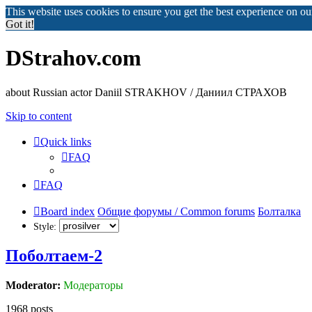
This website uses cookies to ensure you get the best experience on o
Got it!
DStrahov.com
about Russian actor Daniil STRAKHOV / Даниил СТРАХОВ
Skip to content
Quick links
FAQ
FAQ
Board index
Общие форумы / Common forums
Болталка
Style:
Поболтаем-2
Moderator:
Модераторы
1968 posts