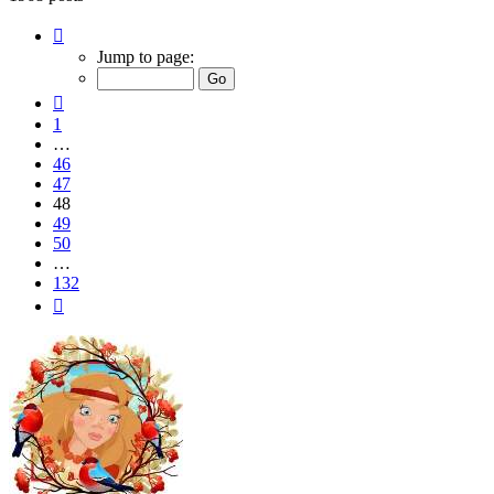
Page
48
Jump to page:
of
132
Previous
1
…
46
47
48
49
50
…
132
Next