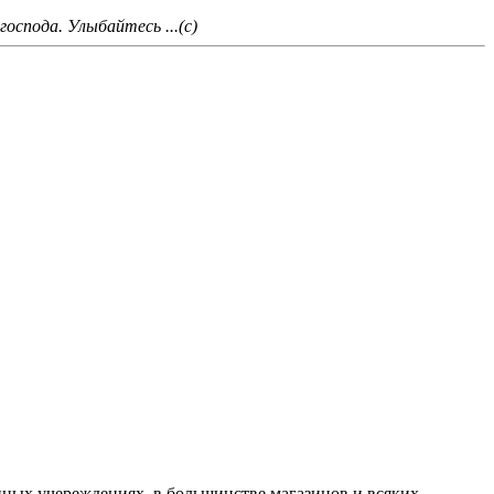
оспода. Улыбайтесь ...(с)
нных учереждениях, в большинстве магазинов и всяких