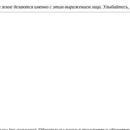
а земле делаются именно с этим выражением лица. Улыбайтесь, г
льны (по желанию). Обязательны маски в транспорте и обществе