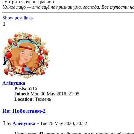
смотрится очень красиво.
Умное лицо — это ещё не признак ума, господа. Все глупости н
Show post links
Top
Алёнушка
Posts:
6516
Joined:
Mon 30 May 2016, 21:05
Location:
Тюмень
Re: Поболтаем-2
Unread
by
Алёнушка
»
Tue 26 May 2020, 20:52
post
Ksana wrote:
Перчатки в общественных местах не обязате