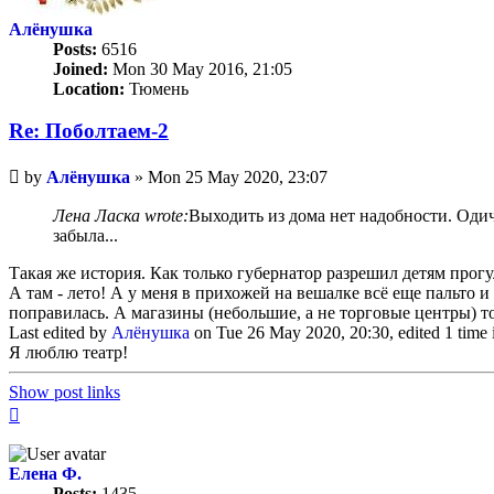
Алёнушка
Posts:
6516
Joined:
Mon 30 May 2016, 21:05
Location:
Тюмень
Re: Поболтаем-2
Unread
by
Алёнушка
»
Mon 25 May 2020, 23:07
post
Лена Ласка wrote:
Выходить из дома нет надобности. Одича
забыла...
Такая же история. Как только губернатор разрешил детям прогу
А там - лето! А у меня в прихожей на вешалке всё еще пальто и
поправилась. А магазины (небольшие, а не торговые центры) 
Last edited by
Алёнушка
on Tue 26 May 2020, 20:30, edited 1 time i
Я люблю театр!
Show post links
Top
Елена Ф.
Posts:
1435