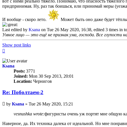
вот с ними реально тяжело. Понимаю, что опасность тяжелого 
придпринимая. Ну, раз так боишься, или принимай меры (уезжа
И вообще - скоро лето.
Может быть оно даже будет тёплым
Last edited by
Ksana
on Tue 26 May 2020, 16:38, edited 3 times in to
Умное лицо — это ещё не признак ума, господа. Все глупости н
Show post links
Top
Ksana
Posts:
3771
Joined:
Mon 30 Sep 2013, 20:01
Location:
Чернигов
Re: Поболтаем-2
Unread
by
Ksana
»
Tue 26 May 2020, 15:21
post
vesnushka wrote:
фигуристы очень уж портят мне общую к
Наверное, да. Их техника далека от идеальной. Но мне понрави