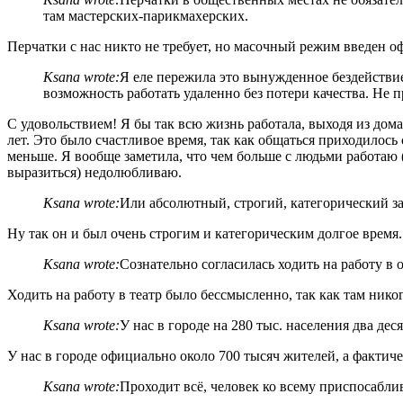
там мастерских-парикмахерских.
Перчатки с нас никто не требует, но масочный режим введен о
Ksana wrote:
Я еле пережила это вынужденное бездействие,
возможность работать удаленно без потери качества. Не 
С удовольствием! Я бы так всю жизнь работала, выходя из дом
лет. Это было счастливое время, так как общаться приходилос
меньше. Я вообще заметила, что чем больше с людьми работаю (
выразиться) недолюбливаю.
Ksana wrote:
Или абсолютный, строгий, категорический за
Ну так он и был очень строгим и категорическим долгое время.
Ksana wrote:
Сознательно согласилась ходить на работу в 
Ходить на работу в театр было бессмысленно, так как там ник
Ksana wrote:
У нас в городе на 280 тыс. населения два д
У нас в городе официально около 700 тысяч жителей, а фактич
Ksana wrote:
Проходит всё, человек ко всему приспосаблив