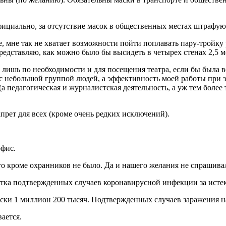
фициально, за отсутствие масок в общественных местах штрафую
 мне так не хватает возможности пойти поплавать пару-тройку р
представляю, как можно было бы высидеть в четырех стенах 2,5 м
а лишь по необходимости и для посещения театра, если бы была 
ь с небольшой группой людей, а эффективность моей работы при
а педагогическая и журналистская деятельность, а уж тем более 
прет для всех (кроме очень редких исключений).
офис.
ого кроме охранников не было. Да и нашего желания не спрашива
есятка подтвержденных случаев коронавирусной инфекции за ист
ески 1 миллион 200 тысяч. Подтвержденных случаев заражения н
ается.