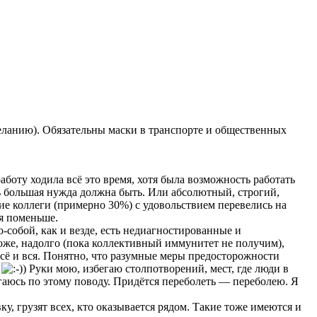
желанию). Обязательны маски в транспорте и общественных
аботу ходила всё это время, хотя была возможность работать
нь большая нужда должна быть. Или абсолютный, строгий,
гие коллеги (примерно 30%) с удовольствием перевелись на
ия поменьше.
-собой, как и везде, есть недиагностированные и
хоже, надолго (пока коллективный иммунитет не получим),
всё и вся. Понятно, что разумные меры предосторожности
.
Руки мою, избегаю столпотворений, мест, где люди в
ргаюсь по этому поводу. Придётся переболеть — переболею. Я
у, грузят всех, кто оказывается рядом. Такие тоже имеются и