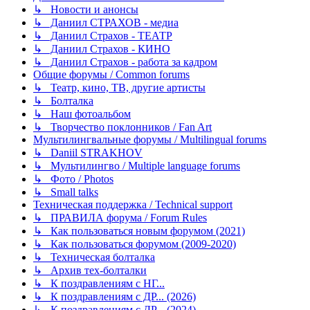
↳ Новости и анонсы
↳ Даниил СТРАХОВ - медиа
↳ Даниил Страхов - ТЕАТР
↳ Даниил Страхов - КИНО
↳ Даниил Страхов - работа за кадром
Общие форумы / Common forums
↳ Театр, кино, ТВ, другие артисты
↳ Болталка
↳ Наш фотоальбом
↳ Творчество поклонников / Fan Art
Мультилингвальные форумы / Multilingual forums
↳ Daniil STRAKHOV
↳ Мультилингво / Multiple language forums
↳ Фото / Photos
↳ Small talks
Техническая поддержка / Technical support
↳ ПРАВИЛА форума / Forum Rules
↳ Как пользоваться новым форумом (2021)
↳ Как пользоваться форумом (2009-2020)
↳ Техническая болталка
↳ Архив тех-болталки
↳ К поздравлениям с НГ...
↳ К поздравлениям с ДР... (2026)
↳ К поздравлениям с ДР... (2024)