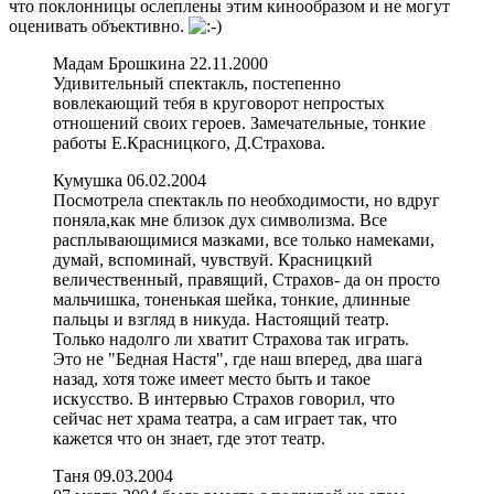
что поклонницы ослеплены этим кинообразом и не могут
оценивать объективно.
Мадам Брошкина 22.11.2000
Удивительный спектакль, постепенно
вовлекающий тебя в круговорот непростых
отношений своих героев. Замечательные, тонкие
работы Е.Красницкого, Д.Страхова.
Кумушка 06.02.2004
Посмотрела спектакль по необходимости, но вдруг
поняла,как мне близок дух символизма. Все
расплывающимися мазками, все только намеками,
думай, вспоминай, чувствуй. Красницкий
величественный, правящий, Страхов- да он просто
мальчишка, тоненькая шейка, тонкие, длинные
пальцы и взгляд в никуда. Настоящий театр.
Только надолго ли хватит Страхова так играть.
Это не "Бедная Настя", где наш вперед, два шага
назад, хотя тоже имеет место быть и такое
искусство. В интервью Страхов говорил, что
сейчас нет храма театра, а сам играет так, что
кажется что он знает, где этот театр.
Таня 09.03.2004