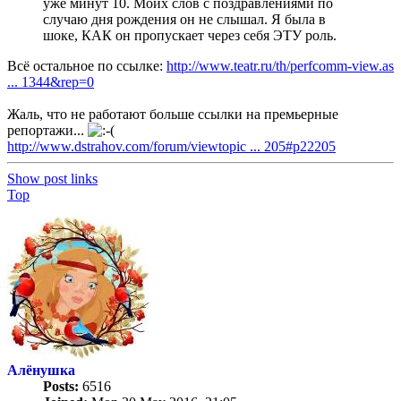
уже минут 10. Моих слов с поздравлениями по
случаю дня рождения он не слышал. Я была в
шоке, КАК он пропускает через себя ЭТУ роль.
Всё остальное по ссылке:
http://www.teatr.ru/th/perfcomm-view.as
... 1344&rep=0
Жаль, что не работают больше ссылки на премьерные
репортажи...
http://www.dstrahov.com/forum/viewtopic ... 205#p22205
Show post links
Top
Алёнушка
Posts:
6516