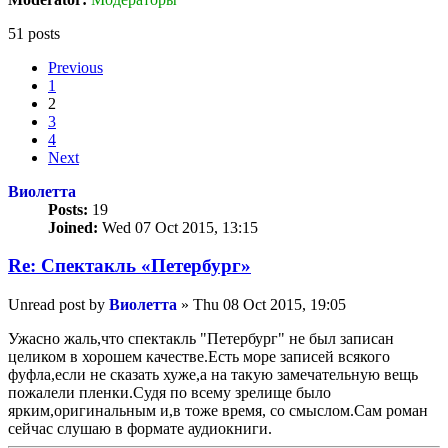
51 posts
Previous
1
2
3
4
Next
Виолетта
Posts:
19
Joined:
Wed 07 Oct 2015, 13:15
Re: Спектакль «Петербург»
Unread post
by
Виолетта
»
Thu 08 Oct 2015, 19:05
Ужасно жаль,что спектакль "Петербург" не был записан
целиком в хорошем качестве.Есть море записей всякого
фуфла,если не сказать хуже,а на такую замечательную вещь
пожалели пленки.Судя по всему зрелище было
ярким,оригинальным и,в тоже время, со смыслом.Сам роман
сейчас слушаю в формате аудиокниги.