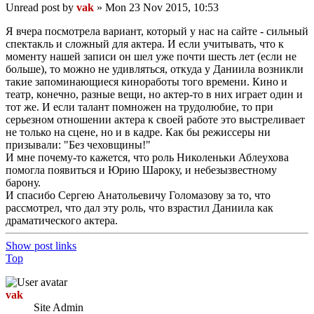
Unread post
by
vak
»
Mon 23 Nov 2015, 10:53
Я вчера посмотрела вариант, который у нас на сайте - сильный
спектакль и сложный для актера. И если учитывать, что к
моменту нашей записи он шел уже почти шесть лет (если не
больше), то можно не удивляться, откуда у Даниила возникли
такие запоминающиеся киноработы того времени. Кино и
театр, конечно, разные вещи, но актер-то в них играет один и
тот же. И если талант помножен на трудолюбие, то при
серьезном отношении актера к своей работе это выстреливает
не только на сцене, но и в кадре. Как бы режиссеры ни
призывали: "Без чеховщины!"
И мне почему-то кажется, что роль Николеньки Аблеухова
помогла появиться и Юрию Шароку, и небезызвестному
барону.
И спасибо Сергею Анатольевичу Голомазову за то, что
рассмотрел, что дал эту роль, что взрастил Даниила как
драматического актера.
Show post links
Top
vak
Site Admin