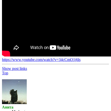
https://www.youtube.com/watch?v=34cCmO1j6ls
Show post links
Top
Анита