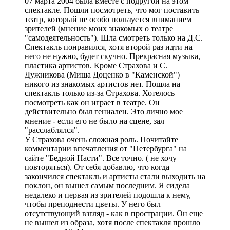
07 марта 2004 была вместе с подругой на этом
спектакле. Пошли посмотреть, что мог поставить
театр, который не особо пользуется вниманием
зрителей (мнение моих знакомых о театре
"самодеятельность"). Шла смотреть только на Д.С.
Спектакль понравился, хотя второй раз идти на
него не нужно, будет скучно. Прекрасная музыка,
пластика артистов. Кроме Страхова и С.
Дужникова (Миша Доценко в "Каменской")
никого из знакомых артистов нет. Пошла на
спектакль только из-за Страхова. Хотелось
посмотреть как он играет в театре. Он
действительно был гениален. Это лично мое
мнение - если его не было на сцене, зал
"расслаблялся".
У Страхова очень сложная роль. Почитайте
комментарии впечатления от "Петербурга" на
сайте "Бедной Насти". Все точно. ( не хочу
повторяться). От себя добавлю, что когда
закончился спектакль и артисты стали выходить на
поклон, он вышел самым последним. Я сидела
недалеко и первая из зрителей подошла к нему,
чтобы преподнести цветы. У него был
отсутствующий взгляд - как в прострации. Он еще
не вышел из образа, хотя после спектакля прошло