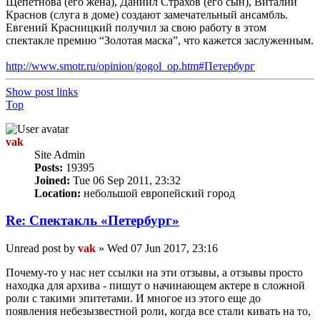
Щепетнова (его жена), Даниил Страхов (его сын), Виталий
Краснов (слуга в доме) создают замечательный ансамбль.
Евгений Красницкий получил за свою работу в этом
спектакле премию “Золотая маска”, что кажется заслуженным.
http://www.smotr.ru/opinion/gogol_op.htm#Петербург
Show post links
Top
vak
Site Admin
Posts:
19395
Joined:
Tue 06 Sep 2011, 23:32
Location:
небольшой европейский город
Re: Спектакль «Петербург»
Unread post
by
vak
»
Wed 07 Jun 2017, 23:16
Почему-то у нас нет ссылки на эти отзывы, а отзывы просто
находка для архива - пишут о начинающем актере в сложной
роли с такими эпитетами. И многое из этого еще до
появления небезызвестной роли, когда все стали кивать на то,