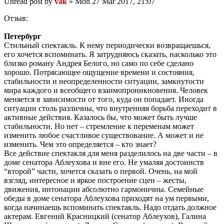
Unread post
by
vak
»
Mon 27 Mar 2017, 21:07
Отзыв:
Петербург
Стильный спектакль. К нему периодически возвращаешься,
его хочется вспоминать. Я затрудняюсь сказать, насколько это
близко роману Андрея Белого, но само по себе сделано
хорошо. Потрясающее ощущение времени и состояния,
стабильности и неопределенности ситуации, замкнутости
мира каждого и всеобщего взаимопроникновения. Человек
меняется в зависимости от того, куда он попадает. Иногда
ситуации столь различны, что внутренняя борьба переходит в
активные действия. Казалось бы, что может быть лучше
стабильности. Но нет – стремление к переменам может
изменить любое счастливое существование. А может и не
изменить. Чем это определяется – кто знает?
Все действие спектакля для меня разделилось на две части – в
доме сенатора Аблеухова и вне его. Не умаляя достоинств
“второй” части, хочется сказать о первой. Очень, на мой
взгляд, интересное и яркое построение сцен – жесты,
движения, интонации абсолютно гармоничны. Семейные
обеды в доме сенатора Аблеухова приходят на ум первыми,
когда начинаешь вспоминать спектакль. Надо отдать должное
актерам. Евгений Красницкий (сенатор Аблеухов), Галина