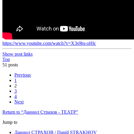
https://www.youtube.com/watch?v=X3s9hs-oHlc
Show post links
Top
51 posts
Previous
1
2
3
4
Next
Return to “Даниил Страхов - ТЕАТР”
Jump to
Даниил СТРАХОВ / Daniil STRAKHOV