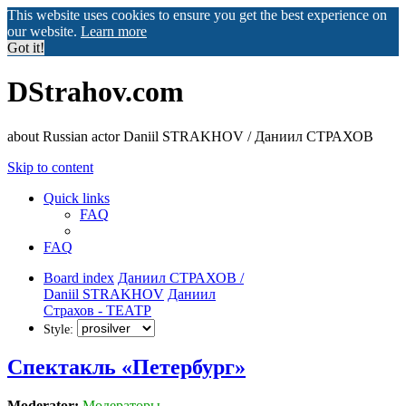
This website uses cookies to ensure you get the best experience on
our website.
Learn more
Got it!
DStrahov.com
about Russian actor Daniil STRAKHOV / Даниил СТРАХОВ
Skip to content
Quick links
FAQ
FAQ
Board index
Даниил СТРАХОВ /
Daniil STRAKHOV
Даниил
Страхов - ТЕАТР
Style:
Спектакль «Петербург»
Moderator:
Модераторы