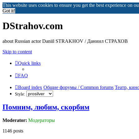
This website uses cookies to ensure you get the best experience on o
Got it!
DStrahov.com
about Russian actor Daniil STRAKHOV / Даниил СТРАХОВ
Skip to content
Quick links
FAQ
Board index
Общие форумы / Common forums
Театр, кин
Style:
Помним, любим, скорбим
Moderator:
Модераторы
1146 posts