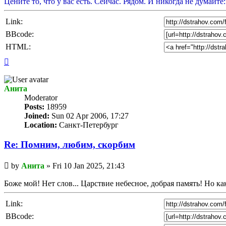
Цените то, что у вас есть. Сейчас. Рядом. И никогда не думайте:
Link:
BBcode:
HTML:
Top
Анита
Мoderator
Posts:
18959
Joined:
Sun 02 Apr 2006, 17:27
Location:
Санкт-Петербург
Re: Помним, любим, скорбим
Unread
by
Анита
»
Fri 10 Jan 2025, 21:43
post
Боже мой! Нет слов... Царствие небесное, добрая память! Но к
Link:
BBcode: