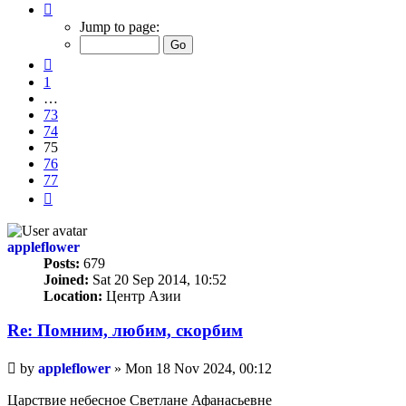
Page
75
Jump to page:
of
77
Previous
1
…
73
74
75
76
77
Next
appleflower
Posts:
679
Joined:
Sat 20 Sep 2014, 10:52
Location:
Центр Азии
Re: Помним, любим, скорбим
Unread
by
appleflower
»
Mon 18 Nov 2024, 00:12
post
Царствие небесное Светлане Афанасьевне