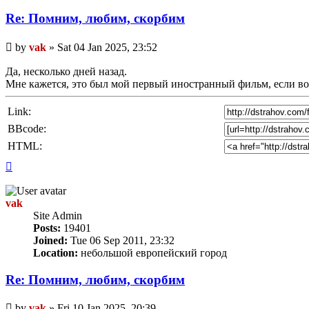
Re: Помним, любим, скорбим
Unread
by
vak
»
Sat 04 Jan 2025, 23:52
post
Да, несколько дней назад.
Мне кажется, это был мой первый иностранный фильм, если в
Link:
BBcode:
HTML:
Top
vak
Site Admin
Posts:
19401
Joined:
Tue 06 Sep 2011, 23:32
Location:
небольшой европейский город
Re: Помним, любим, скорбим
Unread
by
vak
»
Fri 10 Jan 2025, 20:39