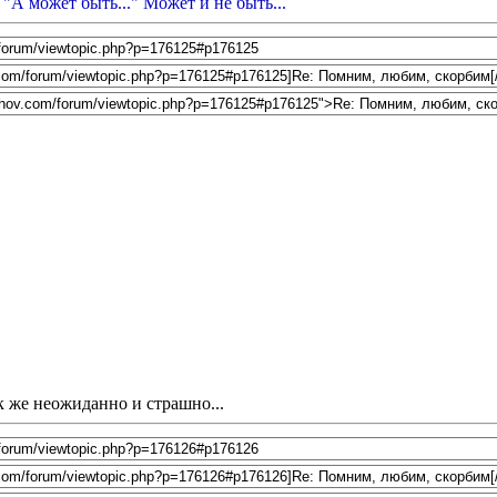
 "А может быть..." Может и не быть...
ак же неожиданно и страшно...