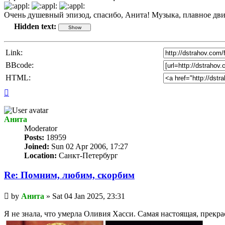
Очень душевный эпизод, спасибо, Анита! Музыка, плавное движе
Hidden text:
Link:
BBcode:
HTML:
Top
Анита
Мoderator
Posts:
18959
Joined:
Sun 02 Apr 2006, 17:27
Location:
Санкт-Петербург
Re: Помним, любим, скорбим
Unread
by
Анита
»
Sat 04 Jan 2025, 23:31
post
Я не знала, что умерла Оливия Хасси. Самая настоящая, прекра