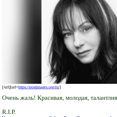
[/url][url=
https://postimages.org/ru/
]
Очень жаль! Красивая, молодая, талантлива
R.I.P.