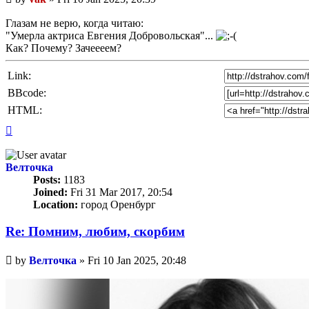
post
Глазам не верю, когда читаю:
"Умерла актриса Евгения Добровольская"...
Как? Почему? Зачеееем?
Link:
BBcode:
HTML:
Top
Велточка
Posts:
1183
Joined:
Fri 31 Mar 2017, 20:54
Location:
город Оренбург
Re: Помним, любим, скорбим
Unread
by
Велточка
»
Fri 10 Jan 2025, 20:48
post