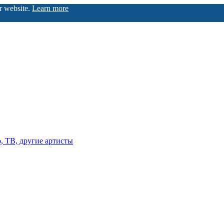
ur website.
Learn more
о, ТВ, другие артисты